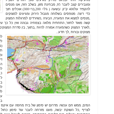
ומגבירים קצב לעבר
95,
מבחינת מזון
,
בשלב הזה
,
אנו מנסים
להקפיד על
400
ק
"
ק
/
בשעה
(
ג
'
ל
= 200,
בר
=300)
אוכלים תוך
כדי ריצה
.
מטפסים בשלוחה מגבול הירוק ומגיעים למצוקים
,
מנסים למצוא את המערה
,
הבעיה
,
כשיורדים למרגלות המצוק
קשה מאוד לחזור
,
התחתית מלאה בצמחיה גבוהה ואין כל כך עקב
,
לאורך המצוק כשהמערה אמורה להיות
,
בתווך
,
בין סדרת המצוקי
מצוקים ובורות
,
לך תדע
...
ל
לי
(
מ
תח
ומ
די
ה
לכ
.3
ל
בח
לפ
לש
על
במ
המים
,
ממש חם עכשיו
.
מדרום יש סימון של בית מחסה עם איקס 
לצריף
,
כל השוקת יבשה
,
מעט מזרחה לעבר עוד סימון כחול ו