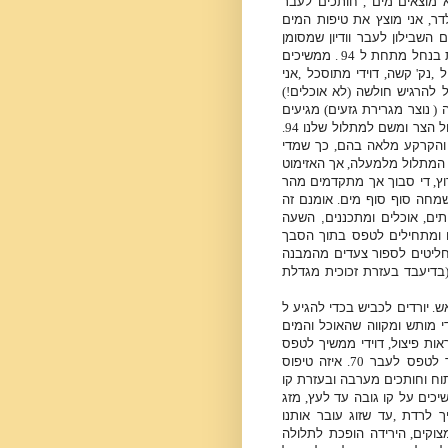
א מוצאים מים
,
חותכים לעבר
דר
,
אני מוצץ את טיפות המים
 השבילון לעבר וודיון שמסומן
ת בנחל מתחת ל
94 .
ממשיכים
ול
,
נק
'
קשה
,
דוידי מתוסכל
,
אני
ל להרגיש חולשה
(
לא אוכלים
!)
ה
(
נוצר מגרירת גזעים
)
מגיעים
ול הצר ומשם למתלול שלנו
94.
 והקרקע מלאה בהם
,
כך שמדי
 המתלול מלמעלה
,
אך האזימוט
ץ
,
די סבוך אך מתקדמים מהר
ו שמחה סוף סוף מים
.
אומנם זה
תים
,
אוכלים ומתכננים, השעה
ם ומתחילים לטפס בתוך הסבך
ליטים לספור צעדים מהמבנה
בדיעבד בעזרת זכוכית מגדלת
אש
.
יורדים לכביש בכדי להגיע ל
די מותש ומקווה שהאוכל והמים
אות פיצול
,
דוידי ממשיך לטפס
ך לטפס לעבר
70.
איזה טיפוס
וח וחותכים מערבה ובעזרת קו
יכים על קו גובה עד לעץ
,
מזג
ך לרדת
,
עד שזוג עובר אותנו
צוקים
,
הירידה הופכת לתלולה