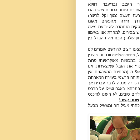
כך הקצב
(
בדיעבד דווקא
זורים היותר גבוהים שיש בהם
עה העשב נמוך וקל לריצה
)
רך חזרה מחפשים מקום
קית הנחמדה לא יודעת מילה
ש בסירים
.
למחרת אנו באימון
ון עולה
(
הבנו מה ההבדל בין
אנו רוצים להירשם אומרים לנו
ל
, חברותי הצ'כיות
וורה וסוזי עדין
 במכוניות מאוקראינה
!
פרות
וף את הזבל שמשאירות
.
אנו
Sa
מ
(
מבחינת המארגנים אין
תיחה הרשמי בעיירה המארחת
רה
,
וורה מנסה לדבר עברית אך
התרחצו באגם וטיילו על הרכס
לדים טובים
,
לא העזנו להיכנס
שטח קשה
!
כחתי מעיל רוח ומשאיל מבעל