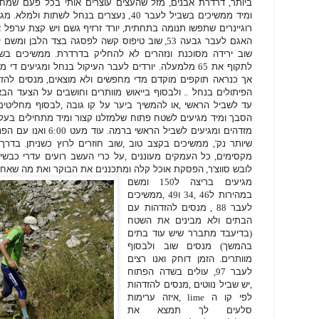
ביותר
,
דרדרת אבנים
,
מזל שהעצים עוצרים אותי בכל פעם שמחל
ומיד ממשיכים בשביל לעבר
40,
נעצרים בנחל לשתות ולמלא
.
מגי
רוגיינרים שתפשו תנומה בתחתית
,
יורד זרזיף גשם ויש קצת ערפל 
האגם לעבר גבעה
53,
שוב טיפוס קשה לפסגה בצד הלבן ומשם י
שוב ירידה מסוכנת ונזהרים לא להחליק בדרדרת
.
ממשיכים בשב
לתקוף את
65
מלמעלה
.
יורדים לעבר העיקול בנחל ומגיעים די מד
אך כנראה תוקפים מוקדם מדי מחפשים ולא מוצאים
,
מנסים להזד
הפיתולים בנחל
..
ולבסוף בייאוש מוותרים וחושבים על הצעד הבא
עד לשביל הראשי
,
או להמשיך ביער על קו גובה
,
לבסוף מחליטים
הסבך ומיד מגיעים לשטח פתוח שלמזלנו קצור ומיד מתחילים בעל
מזדהים ומגיעים לשביל הראשי ברמה
.
עוד מעט
6:00
ואנו עם הפ
שיותר נק
',
ממשיכים בקצב טוב
,
שוב חוזרים לרוץ כשניתן
.
בדרך
מקסימים
,
כל העמקים מעוננים
,
על כרי העשב רועים עדרי כבשי
לובש סווצ
'
ר
,
הפסקת אוכל קלה ומתכננים את הבוקר ואת מה שאחר
מגיעים בריצה ל
150
ומשם
במהירות ל
46 ,34
ו
49 ,
ממשיכים
לעבר
88 ,
מנסים להזדהות עם
הבתים ולא מבינים את השטח
(
בדיעבד מתברר שיש עוד בתים
בהמשך
)
מנסים שוב ולבסוף
מוותרים
.
הזמן דוחק ואנו רצים
לעבר
97,
עולים בשדה הפתוח
,
יש שביל נווטים
,
מנסים להזדהות
לפי קו ה
lime ,
איזה ערימות
סלעים לך תמצא את