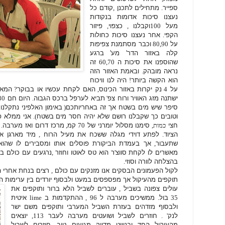
ספייר
.
מתחילים לתכנן
,
קודם כל
נעצנו סיכות אדומות בנקודות
מעל
100
וקבלנו
,
כצפוי
,
פיזור
הקפי
.
אחר נעצנו סיכות כחולות
על
80,90
וכבר מסתמנת צפיפות
קלה באזור הדר' מע'
ברגע
שהוספנו את סיכות ה
60,70
זה
נראה מובהק
.
ובאמת האזור הזה
הוא הקשה ביותר
!
היה לנו וויכוח
על
4
נק יקרות באזור הכינוס
,
האם לקחת עכשיו או בבוקר
?
המאר
ישתנה מזג האוויר ורוח צפ
'
תביא לערפל ברכס הגבוה
.
היום חם
30
סיפר שיש מים בשטח אך זה באחריותכם
(
באימון האלפיני נתקלנ
וטובים כך שקבלנו רושם שלא יהיה חסר מים בשטח
).
אני ממלא פ
חצי
כמות,
סימנו מסלול יומרני של
70
קמ
,
מרכז דרום ואז מערבה
.
הציוד
.
לפתע דוידי מגלה ששכח את מעיל הרוח
,
מיד מארגן אי
שתעבור
,
אך בעמדת הביקורת פוסלים אותו ומסבירים לו שהוא
מאשרים לו לקחת סווצ
'
ר הוא טס לאוטו וחוזר
,
נרגעים עם כולם ב
בהצלחה לוורה וסוזי
.
לקול הפעמונים הבסקים אנו מזנקים עם כולם
,
רצים בנחת אחרי ה
תוקפים מהעיקול אך מפספסים במעט ולבסוף יורדים בין ערימות 
עולים צפונה בשביל
,
עוברים לשביל הלא ברור ותוקפים את
35
בול
.
ממשיכים מערבה ל
96 ,
ההתקדמות ב
lime
איטית
ולבסוף מזדהים בעזרת השביל המערבי ותוקפים משם ישר
לנק
' .
חוזרים לשביל ושועטים מערבה לעבר
113,
יוצאים
מהעיקול החד ובניווט מדויק מגיעים טוב
.
חוזרים לשביל