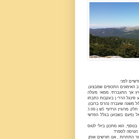
דשיים לפני
.
ב האימונים התכופים שמבצע
).
ץ אך התגברתי
.
ממאי מעלה
ע סינגל הררי
(
בעקבות כתבתו
ל משנה שעברה נהרס ברובו
).
 חלק מרוגיין הרדוף
5
ש
(3:00-
אל
(
פעם בשבוע
)
בגלל הפרשי
בנוסף, הוא מתכנן ביולי לטוס
ני הטיסה לספרד
.
ור התחרות
,
אנו חורשים אותן
.