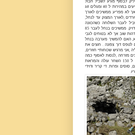
יק
.
לבסוף מגיע לשביל חבול
עים במהירות ל
40
ומגלים זוג
אך לא מפריע
.
ממשיכים לאורך
ורדים
,
לאורך המצוק עד לנחל
,
יל לעבר השלוחה כשהכוונה
ויק
.
ממשיכים בנחל לעבר
85
הות שוב אך לא בטוחים לגבי
,
האם להמשיך מערבה בנחל
 לטפס דוך צפונה
.
חוצים את
יה
,
אני מרגיש שכוחותיי חוזרים
,
נים מזרחה
,
לנסות לאסוף כמה
 ל
150
השחר עולה והמראות
ם
,
סוסים ופרות
.
די קריר ודוידי
יו
.