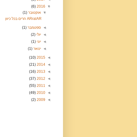
(6)
2016
▼
▼
אוקטובר
(1)
ARralAR הרים בכל כיוון
◄
ספטמבר
(1)
◄
יולי
(2)
◄
יוני
(1)
◄
ינואר
(1)
(10)
2015
◄
(21)
2014
◄
(16)
2013
◄
(37)
2012
◄
(55)
2011
◄
(49)
2010
◄
(2)
2009
◄