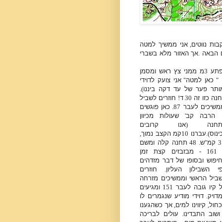
ות נווטים
,
אני ממשיך למטה
ם הבאה
.
אך האזור מלא בשברי
פתע
3
מ ממני צץ ראש ומסמן
"
כאן למטה
"
אני צועק לדוידי
ותר פער של עד דקה ביננו
).
נה כזו זה
30
ד
!
חוזרים לשביל
משיכים לעבר
87.
כאן פוגשים
 הרבה קב
'
שעולות מכיוון
תחנה
(
אנו קרובים
ינוס
).
עברנו
10
קמ הקצב נמוך
,
3
קמ
"
ש
. 48
תחנה קלה ומשם
161 -
מבזבזים קצת זמן
יפוש ובסופו של דבר מזדהים
י השבילון העליון
.
חוזרים
ביל הראשי וממשיכים מזרחה
 קיו גובה לעבר
151
ומגיעים
דויק
.
דוידי מודיע שנגמרים לו
כחול
,
קיווינו למים
,
אך כשהגענו
שוב התבדינו
.
עולים לבריכה