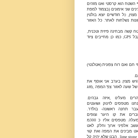
 השטח הוא קרסטי ואנו מזהים
נים שני אימונים
(
בצמוד למפת
מצוין,
כ
ל חודשיים יוצא בולטין
ונות נשלחות לאתר
.
כל האזור
 קשה מבחינה פיזית וטכנית,
קבל
GPS,
כמו כן מחייבים ציוד
י חם ואם רוח צפונית
(
אטלנטי
)
ם
.
יש מצוין
.
בערב אני אוסף את
של שעה לאזור צפ
'
המפה
,
מזג
רים מעלינו
,
איזה גבהים
.
חנו מטפסים לזינוק ושועטים
בר תחנה ראשונה
-
בולדר.
ברים את קו היער וצופים
עלה
.
מטפסים אליו כ
300
מ
שב אלפיני ארוך וחלק
.
לאט
ט מבינים את המפה ואת קווי
lime stone .
הבנו שלא יהיה קל