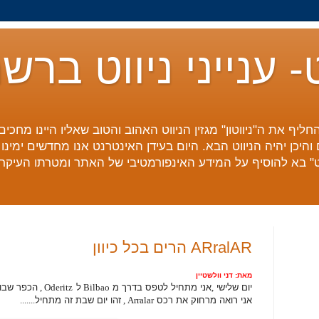
ט- ענייני ניווט ברש
חליף את ה"ניווטון" מגזין הניווט האהוב והטוב שאליו היינו מחכי
והיכן יהיה הניווט הבא. היום בעידן האינטרנט אנו מחדשים ימינ
נט" בא להוסיף על המידע האינפורמטיבי של האתר ומטרתו העיקרי
ARralAR הרים בכל כיוון
מאת: דני וולשטיין
יום שלישי
,
אני מתחיל לטפס בדרך מ
Bilbao
ל
Oderitz ,
הכפר שבוא
אני רואה מרחוק את רכס
Arralar ,
זהו יום שבת זה מתחיל
.......