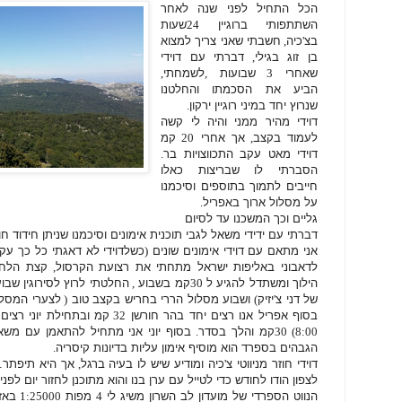
הכל התחיל לפני שנה לאחר
השתתפותי ברוגיין
24
שעות
בצ
'
כיה
,
חשבתי שאני צריך למצוא
בן זוג בגילי
,
דברתי עם דוידי
שאחרי
3
שבועות
,
לשמחתי
,
הביע את הסכמתו והחלטנו
שנרוץ יחד במיני רוגיין ירקון
.
דוידי מהיר ממני והיה לי קשה
לעמוד בקצב
,
אך אחרי
20
קמ
דוידי מאט עקב התכווצויות בר
.
הסברתי לו שבריצות כאלו
חייבים לתמוך בתוספים וסיכמנו
על מסלול ארוך באפריל
.
גליים וכך המשכנו עד לסיום
דברתי עם ידידי משאל לגבי תוכנית אימונים וסיכמנו שניתן חידוד חו
אני מתאם עם דוידי אימונים שונים
(
כשלדוידי לא דאגתי כל כך עק
לדאבוני באליפות ישראל מתחתי את רצועת הקרסול
,
קצת הלחי
הילוך ומשתדל להגיע ל
30
קמ בשבוע
,
החלטתי לרוץ לסירוגין שבו
של דני צ
'
יזיק
)
ושבוע מסלול הררי בחריש בקצב טוב
(
לצערי המסלו
בסוף אפריל אנו רצים יחד בהר חורשן
32
קמ ובתחילת יוני רצים
8:00) 30
קמ והלך בסדר
.
בסוף יוני אני מתחיל להתאמן עם מש
הגבהים בספרד הוא מוסיף אימון עליות בדיונות קיסריה
.
דוידי חוזר מניווטי צ
'
כיה ומודיע שיש לו בעיה ברגל
,
אך היא תיפתר. 
לצפון הודו לחודש כדי לטייל עם ערן בנו והוא מתוכנן לחזור יום לפ
הנווט הספרדי של מועדון לב השרון משיג לי
4
מפות
1:25000
באז