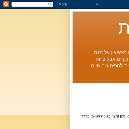
ת
ם בצימאון על מנת
ו כקדם אבל ברוח
ת להפיח רוח חיים
 נלון ומצוי בגובה
400
מ
.
בדרך