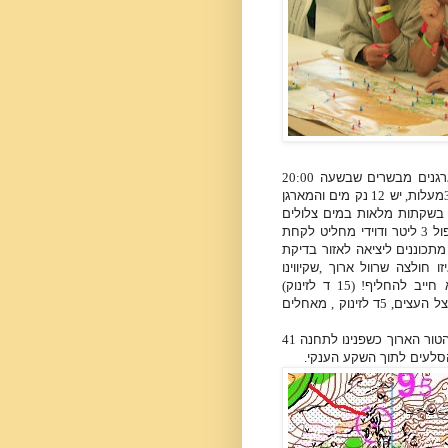
גנים מבשרים שבשעה
20:00
מעלות
,
יש
12
נק מים והמארגן
ו בשקתות מלאות במים צלולים
ול
3
ליטר ודוידי מחליט לקחת
מתכוננים ליציאה לאזור בדיקת
זו חולצה שרוול ארוך
,
שקיווינו
 חייב להחליף
! (15
ד לזינוק
)
צל העצים
, 5
ד לזינוק
,
מאחלים
טור הארוך כשפנינו לתחנה
41
הסלעים לתוך השקע הענקי
.