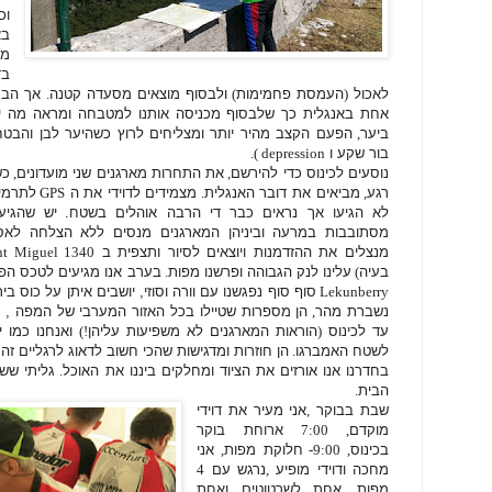
ו
בא
מר
בד
לאכול
(
העמסת פחמימות
)
ולבסוף מוצאים מסעדה קטנה
.
אך הבס
אחת באנגלית כך שלבסוף מכניסה אותנו למטבחה ומראה מה י
ביער
,
הפעם הקצב מהיר יותר ומצליחים לרוץ כשהיער לבן והבטח
בור שקע ו
depression ).
נוסעים לכינוס כדי להירשם
,
את התחרות מארגנים שני מועדונים
,
כש
רגע
,
מביאים את דובר האנגלית
.
מצמידים לדוידי את ה
GPS
לתרמי
לא הגיעו אך נראים כבר די הרבה אוהלים בשטח.
יש שהגיעו
מסתובבות במרעה וביניהן המארגנים מנסים ללא הצלחה לאס
מנצלים את ההזדמנות ויוצאים לסיור ותצפית ב
nt Miguel 1340
בעיה
)
עלינו לנק הגבוהה ופרשנו מפות
.
בערב אנו מגיעים לטכס הפ
Lekunberry
סוף סוף נפגשנו עם וורה וסוזי, יושבים איתן על כוס בי
נשברת מהר
,
הן מספרות שטיילו בכל האזור המערבי של המפה , 
עד לכינוס
(
הוראות המארגנים לא משפיעות עליהן
!)
ואנחנו כמו י
לשטח האמברגו
.
הן חוזרות ומדגישות שהכי חשוב לדאוג לרגליים זה
בחדרנו אנו אורזים את הציוד ומחלקים ביננו את האוכל
.
גליתי שש
הבית
.
שבת בבוקר
,
אני מעיר את דוידי
מוקדם
, 7:00
ארוחת בוקר
בכינוס
, 9:00-
חלוקת מפות
,
אני
מחכה ודוידי מופיע
,
נרגש עם
4
מפות
,
אחת לשרטוטים ואחת