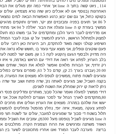
המסומנת ומגלים מים דלוחים בתחתיתה
.
חוזרים לשביל ושוב ל
114 ,
ניווט קשה בתוך ה
lime
אך אחרי כמה זמן מגלים את הבול
האחרונות
(
בנוסף אנו לא אוכלים כיוון שזה נורא מצמיא
).
עולים עם
בקווקוו כחול
,
אך גם שם יבש
,
כרגע האפשרות הבאה למים נמצא
ל
86
אך תועים בפניה ומבזבזים זמן יקר
,
חוזרים ותוקפים מהעיק
ממשיך בעזרת קו ה
lime
ומגלה את הבור
.
יאללה ל
94
אני מתחי
אנו מדרימים לעבר היער הלבן ומתקדמים על גבי משהו כמו תעל
למצוק ולמתלול הראשון
,
הרעיון להמשיך על קו גובה לעבר המתל
השיפוע קטלני וקשה מאוד להתקדם
,
רוב היערות כאן רחבי עלים
פעם שוקעים ונופלים
,
אני מוצא ענף ונעזר בו
,
חושש שלא נראה את
היה מדויק ולבסוף הגענו
(
הקטע לקח
1.5
ש
).
משם ישר למטה לערו
בלב הערוץ
,
לפתע אני רואה את דוידי עם הראש באדמה
,
ווי איז
רק זרזיף
,
אך הבורות מלאים ואפשר למלא את הנאד
,
שותים ושו
20:00 (
עברנו בערך
25
ק
),
קודם כל ל
63,
סופרים צעדים כפולי
ומגיעים לשטח פתוח
,
ממשיכים לטפס ולא מוצאים את המערה
,
מח
בקצה השביל
,
שוב מגיעים לאותה נק
',
שדה פתוח ושוב עוד שדה
(
ניתן לראות קו ירוק שמחלק את השטח לשנים
).
דוידי ממשיך למעלה ואומר שהכל סבוך
,
מוותרים ומדליקים פנסי ר
80,
מתקדמים לאורך הנחל עד לסכר ועוצרים לחלוקת אוכל
,
אני 
יעשו את שלהם במהרה
.
מוצאים את הערוץ ועולים אתו מחכים לר
לפתע צעקה
,
מצאתי
,
איזה יופי
,
נחלץ מהפטל ומחליטים להמשי
תלול בשטח די סבוך עד שמגיעים למעבר
,
עולים עד לשטח חצי פת
ה
lime
מגיעים לשביל
(
טפסנו מעל
300
מ
),
עוזבים את השביל וממש
האוויר משתנה ומרגישים את הרוח הצפונית
הקרה
.
מתלבטים אי
בריצה מערבה לעבר המורד ואנו אחריו מתכווננים לשער בין המ