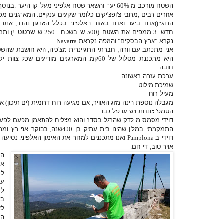
השטח מורכב מ
60%
יער והשאר שטח אלפיני מעל קו היער
.
בנוסף
אזורים רבים
,
מרובי צ
'
ופצ
'
יקים כלומר שקעים ענקיים
.
המארגנים מכי
הרוגיין
)
אחד ביער ואחד באזור האלפיני
.
בכלל הארגון נהדר
,
אתר 
חדש
. 3
ממפים את השטח
(500
ש בשטח
+ 250
ש שרטוט
!)
ותמ
נקרא
"
ארץ הבסקים
"
והמפה נקראת
Navarra .
אני מתכתב עם וורה, חברתי הרוגיינרית מצ'כיה
,
היא חושבת שהשטח
היא מתכננת מסלול של
60
קמ
.
המארגנים מודיעים שכל צוות י
חובה:
ערכת עזרה ראשונה
שמיכת מילוט
מעיל רוח
מגבלה נוספת הינה מזג האוויר
,
אם מגיעה רוח דרומית
(
ים תיכון
)
אז
הטמפ
'
צונחת ויש ערפל כבד
....
דוידי מסמס מ לדק שהרגל בסדר והוא מצליח להתאמן מפעם לפע
התמקמתי במלון שהינו בית עתיק בן
400
שנה
,
בבוקר אני רץ ומרג
דוידי ב
Pamplona
ואנו מתכננים למחר את האימון האלפיני
.
נסיעה 
אויר טוב, די חם
.
הה
אנ
לע
עו
למ
בע
לא
ה