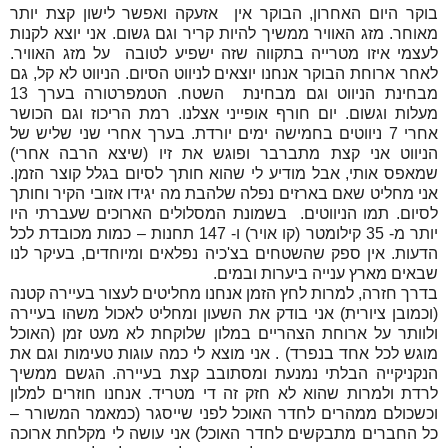
בוקר היום האחרון, הבוקר אין אזעקה ואפשר לישון קצת יותר
מאוחר. מזג האוויר ממשיך להיות קריר וגם גשום. אני יוצא לקנות
לעצמי איזו מטרייה בתקווה שזה ישפיע לטובה על מזג האוויר.
לאחר ארוחת הבוקר אנחנו יוצאים לניווט הסיום. הניווט לא קל, גם
מבחינת הניווט וגם מבחינת השטח. הטמפרטורה בערך 13
מעלות וגשום. יום חורף אופייני אצלנו. רמת הריכוז וגם הכושר
אחרי 7 ניווטים בחמישה ימים יורדת. בערך אחרי שני שליש של
הניווט אני קצת מתברבר ופוגש את זיו (שיצא הרבה אחרי)
שמאפס אותי, אבל מודיע לי שהוא חותך לסיום בגלל קוצר הזמן.
אני מחליט שאם בארזים נפלה שלהבת מה יגידו אזובי הקיר וחותך
לסיום. תמו הניווטים. בשמונת המסלולים הארוכים שעברתי היו
יותר מ- 35 קילומטר (קו אויר) ו- 147 תחנות – כמות מכובדת לכל
הדעות. אין ספק שהשטחים בצ'כיה נפלאים ומיוחדים, בעיקר לנו
שבאים מארץ ענייה ביערות ובמים.
בדרך חזרה, למרות לחץ הזמן אנחנו מחליטים לעצור בעיירה קטנה
(וכמובן ציורית) אני בודק את השעון ומחליט לאכול משהו בעיירה
ולוותר על ארוחת הצהריים במלון שלוקחת לא מעט זמן (האוכל
מוגש לכל אחד בנפרד) . אני מוצא לי כמה עוגות טעימות וגם את
הנקניקייה הבלתי נמנעת ומסתובב קצת בעיירה. הגשם ממשיך
לרדת ולמרות שהוא לא חזק זה די מטריד. אנחנו חוזרים למלון
וכשכולם ממהרים לחדר האוכל לפני שייסגר (כמאמר המשורר –
כל החברים מתבקשים לחדר האוכל) אני עושה לי מקלחת ארוכה