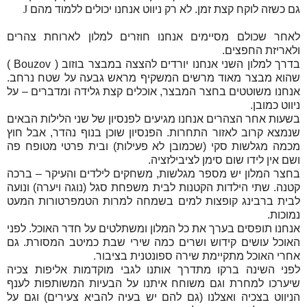
גם כשזה לוקח קצת זמן. לא רק ניווט אנחנו יכולים ללמוד מהם
J
לאחר שכולם מסיימים אנחנו חוזרים למלון לארוחת צהרים
ולאריזת החפצים.
בדרך למלון השני אנחנו יורדים להצצה במבצר בוזוב (
Bouzov
)
שהוא מבצר מאוד מרשים המשקיף מראש גבעה על שטח נרחב.
אנחנו משוטטים בחצר המבצר, אוכלים קצת גלידה ומדברים – על
ניווט כמובן.
בשעות אחר הצהרים אנחנו מגיעים לפנסיון של שני הלילות הבאים
שנמצא קרוב לאזור התחרות. הפנסיון שוכן בנוף נהדר, אבל חוץ
מכמה מגלשות סקי (שכמובן לא פעילות) ובית פרטי מטופח פה
ושם אין לידו שום סימן לציבילזציה.
בחצר המלון יש מספר מגלשות, משחקים לילדים והעיקר – ברכה
קטנה. שתי הילדות הקטנות לבית משפחת סגל (נוגה ויערה) ונועה
לבית ברבינג קופצות למים בשמחה למרות הטמפרטורות המעט
נמוכות.
אנחנו תופסים בערך את כל המלון ומשתלטים על חדר האוכל. לפני
האוכל עושים קידוש ושרים כמה שירי שבת כמיטב המסורת. גם
אחרי האוכל מתקיימת שירה ספונטנית בציבור.
לפני השינה ברקו מתדרך אותנו לגבי מוקדמות אליפות צכיה
שיערכו למחרת וגם משוחח איתנו על הבעיות המשותפות לענף
הניווט בצכיה ואצלנו (גם להם יש בעיה להביא צעירים) וגם על