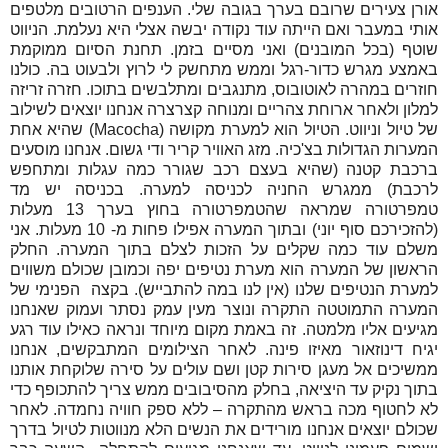
אורן צעירים שרובם בערך בגובה שלי. הענפים הרטובים מלטפים
אותי במעבר ואם הייתה עוד נקודה יבשה אצלי היא נעלמת. הניווט
שוטף (בכל המובנים) ואני מסיים בזמן. תחנת הסיום ממוקמת
באמצע מגרש כדור-רגל וממש מתחשק לי לרוץ ולבעוט בה. כולנו
חוזרים במהרה לאוטובוס, מתנגבים ומתלבשים בתוכו. חזרה זריזה
למלון ולאחר ארוחת צהריים ומנוחה קצרצרה אנחנו יוצאים לשילוב
של טיול וניווט. הטיול הוא למערת מקושה (
Macocha
) שהיא אחת
המערות הגדולות בצ'כיה. מזג האוויר קריר ודי גשום. אנחנו מוסעים
ברכבת קטנה (שהיא בעצם רכב שגורר כמה עגלות ומתחפש
לרכבת) ממגרש החניה לכניסה למערה. בכניסה יש מד
טמפרטורה שמראה שהטמפרטורה בחוץ בערך 13 מעלות
(להזכירכם סוף יוני) ובתוך המערה אפילו פחות מ- 10 מעלות. אני
משלם עוד כמה שקלים על הזכות לצלם בתוך המערה. החלק
הראשון של המערה הוא מערת נטיפים יפה וכמובן שכולם משווים
למערת הנטיפים שלנו (אין לנו במה להתבייש). בקצה הפנימי של
המערה התמוטטה התקרה ונוצר מעין עמק נסתר ועמוק שאנחנו
מגיעים אליו מלמטה. זה באמת מקום מיוחד ונראה כאילו עוד רגע
יגיח דינוזאור מאיזו פינה. לאחר הצילומים המתבקשים, אנחנו
ממשיכים אל מעגן סירות קטן ושם עולים על סירה שלוקחת אותנו
בתוך נקיק עד היציאה, בחלק מהסיבובים ממש צריך להתכופף כדי
לא לחטוף מכה בראש מהתקרה – ללא ספק חוויה נחמדה. לאחר
שכולם יוצאים אנחנו מורידים את הנשים הלא מנווטות לטיול בדרך