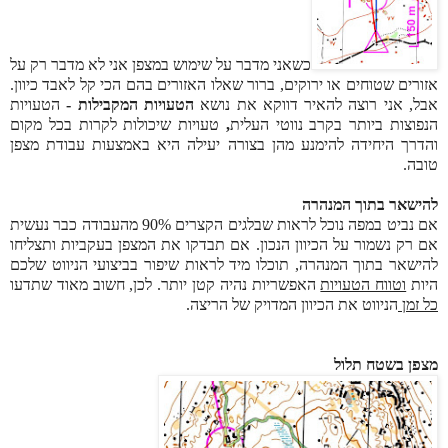
כשאני מדבר על שימוש במצפן אני לא מדבר רק על
אזורים שטוחים או ירוקים, ברור שאלו האזורים בהם הכי קל לאבד כיוון.
אבל, אני רוצה להאיר דווקא את נושא
הטעויות המקבילות -
הטעויות
הנפוצות ביותר בקרב נווטי העלית
,
טעויות שיכולות לקרות בכל מקום
והדרך היחידה להימנע מהן בצורה יעילה היא באמצעות עבודת מצפן
טובה.
להישאר בתוך המנהרה
אם נביט במפה נוכל לראות שבלגים הקצרים 90% מהעבודה כבר נעשית
אם רק נשמור על הכיוון הנכון. אם
תבדקו את המצפן בעקביות ותצליחו
להישאר בתוך המנהרה, תוכלו מיד לראות שיפור בביצועי הניווט שלכם
היות
וטווח הטעויות
האפשריות נהיה קטן יותר. לכן, חשוב מאוד שתדעו
כל זמן
הניווט
את הכיוון המדויק של הריצה.
מצפן בשטח תלול