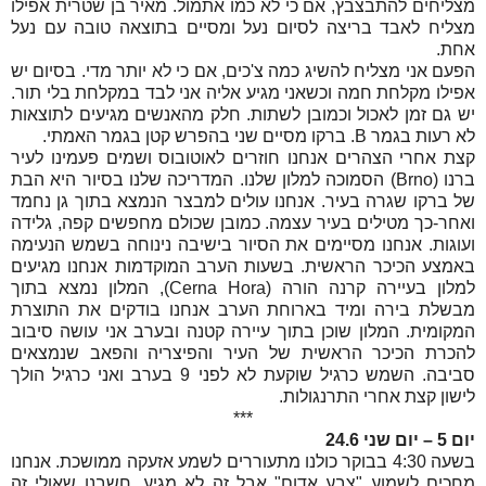
מצליחים להתבצבץ, אם כי לא כמו אתמול. מאיר בן שטרית אפילו
מצליח לאבד בריצה לסיום נעל ומסיים בתוצאה טובה עם נעל
אחת.
הפעם אני מצליח להשיג כמה צ'כים, אם כי לא יותר מדי. בסיום יש
אפילו מקלחת חמה וכשאני מגיע אליה אני לבד במקלחת בלי תור.
יש גם זמן לאכול וכמובן לשתות. חלק מהאנשים מגיעים לתוצאות
לא רעות בגמר
B
. ברקו מסיים שני בהפרש קטן בגמר האמתי.
קצת אחרי הצהרים אנחנו חוזרים לאוטובוס ושמים פעמינו לעיר
ברנו (
Brno
) הסמוכה למלון שלנו. המדריכה שלנו בסיור היא הבת
של ברקו שגרה בעיר. אנחנו עולים למבצר הנמצא בתוך גן נחמד
ואחר-כך מטילים בעיר עצמה. כמובן שכולם מחפשים קפה, גלידה
ועוגות. אנחנו מסיימים את הסיור בישיבה נינוחה בשמש הנעימה
באמצע הכיכר הראשית. בשעות הערב המוקדמות אנחנו מגיעים
למלון בעיירה קרנה הורה (
Cerna Hora
), המלון נמצא בתוך
מבשלת בירה ומיד בארוחת הערב אנחנו בודקים את התוצרת
המקומית. המלון שוכן בתוך עיירה קטנה ובערב אני עושה סיבוב
להכרת הכיכר הראשית של העיר והפיצריה והפאב שנמצאים
סביבה. השמש כרגיל שוקעת לא לפני 9 בערב ואני כרגיל הולך
לישון קצת אחרי התרנגולות.
***
יום 5 – יום שני 24.6
בשעה 4:30 בבוקר כולנו מתעוררים לשמע אזעקה ממושכת. אנחנו
מחכים לשמוע "צבע אדום" אבל זה לא מגיע. חשבנו שאולי זה