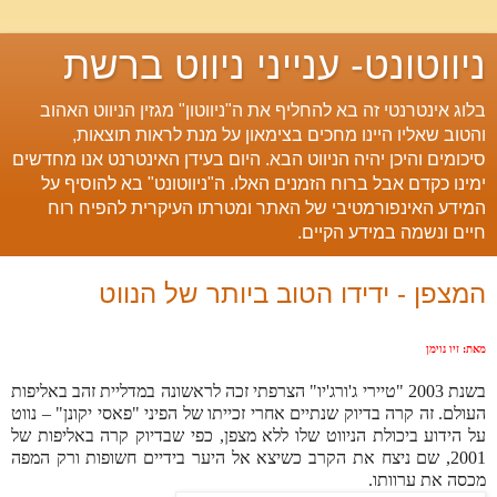
ניווטונט- ענייני ניווט ברשת
בלוג אינטרנטי זה בא להחליף את ה"ניווטון" מגזין הניווט האהוב
והטוב שאליו היינו מחכים בצימאון על מנת לראות תוצאות,
סיכומים והיכן יהיה הניווט הבא. היום בעידן האינטרנט אנו מחדשים
ימינו כקדם אבל ברוח הזמנים האלו. ה"ניווטונט" בא להוסיף על
המידע האינפורמטיבי של האתר ומטרתו העיקרית להפיח רוח
חיים ונשמה במידע הקיים.
המצפן - ידידו הטוב ביותר של הנווט
מאת: זיו נוימן
בשנת 2003 "טיירי ג'ורג'יו" הצרפתי זכה לראשונה במדליית זהב באליפות
העולם. זה קרה בדיוק שנתיים אחרי זכייתו של הפיני "פאסי יקונן" – נווט
על הידוע ביכולת הניווט שלו ללא מצפן, כפי שבדיוק קרה באליפות של
2001, שם ניצח את הקרב כשיצא אל היער בידיים חשופות ורק המפה
מכסה את ערוותו.