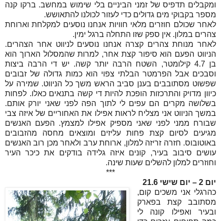
ומקבלים תדפיס של זמני הביניים בלי שימוש במחשב. ברקו קנה
מספר בקבוקי מים גדולים כדי לעזור לכולנו להתאושש.
לאחר שכולם חוזרים מלאי חוויות אנחנו נוסעים למקלחת וארוחת
צהרים במלון. אין ספק שזו התחלה ברגל ימין.
לאחר מנוחת צהרים קצרה אנחנו נוסעים לניווט אחר הצהרים.
הניווט הפעם הוא סיפור קצת אחר, למרות שהמסלול הארוך הוא
בן 4.7 קילומטר, השטח הרבה יותר קשה. יש די הרבה ביצות
וסבכים אבל הפרמטר הבלתי צפוי הוא כמות גדולה של זבובים
שפשוט מסתובבים בענן סביב הראש משך כל הניווט. שמירה על
כיוון מדויק והתרכזות הופכת להיות די קשה בתנאים כאלו. לפחות
בשלושה מקרים הם עפים לי לתוך הפה לפני שאני יורק אותם.
במשך הניווט אני מצליח לראות אפילו את האחוריים של איזה צבי
שבורח ממני לפני שאני מספיק אפילו למצמץ. הפעם האנשים
מגיעים לסיום קצת פחות עליזים ומוצאים מחסה מהזבובים
באוטובוס. חזרה זריזה למלון, ארוחת ערב ולאחר מכן רוב האנשים
עושים סיבוב בעיר, קונים איזה גלידה בודקים את כיכר העיר
וחוזרים למלון להשלים שעות שינה.
***
יום 2 – יום שישי 21.6
כהרגלי אני משכים קום,
מסתובב קצת בפארק
ובעיר ואפילו קונה לי