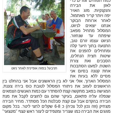
כמה תפוחים וגזרים כדי
לאזן את הבירה
והנקנקיות. מזג האויר
יפה ויותר קריר מאתמול.
לאחר ארוחת הבוקר
אנחנו יוצאים לניווט.
המסלול מתחיל מפאב
שיפתח עד שנחזור.
הניווט עצמו זורם טוב,
התנועה בתוך היער קלה
ומתחילים להפנים את
שיטות חצית הנחלים,
הסבכים ואת צורת
השטח. למעט הסתבכות
חניבעל בפוזה אופיינית לאחר ניווט
אחת קטנה בסיום אני
מסיים ללא בעיות את
המסלול הארוך. אולי אני לא בין הראשונים אבל אני בהחלט בין
הראשונים לעזוב את ניתוחי המסלול לטובת כוס בירה צוננת.
המגישה בפאב מתקשה קצת להסתדר עם כמות האנשים הצמאים
שנפלה עליה פתאום, בעיקר שהם גם לחוצים לקבל את מנת
הבירה בהקדם אבל עם קצת סבלנות הכל מסתדר. מחיר הבירה
מצחיק (וזה נכון לכל צכיה) כ 6-8 שקלים לחצי ליטר. בכל מקום
מוזגים את הבירה כמו שצריך ומקפידים ליצור ראש קצף "מקצועי"