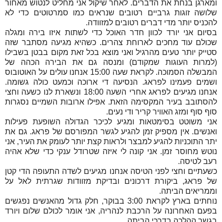
ומארגן בנחת את הדברים. לאחר שיקול אני מחליט לנטוש מאחור
שלושה זוגות גרביים רטובים שנראים כמו סמרטוטים כדי לא
להכניס יותר מדי דברים רטובים למזוודה.
בסיום אני יורד לכוון חדר האוכל כדי לשתות איזו בירה ומגלה
שכולם עוד מחכים לארוחת צהרים. כשהיא מגיעה מסתבר שזה
סטייק יותר טעים מהרגיל ואני מוצא בכל זאת מקום בבטן בשבילו
(למרות העוגות שמקודם) ומנסה גם את הבירה הכהה של
המבשלה הסמוכה. לקראת שעה 15:00 אנחנו עולים על האוטובוס
ושמים פעמינו לפראג. הנסיעה די ארוכה וכמעט כולה גשומה.
אנחנו מגיעים לפראג אחרי השעה 18:00 ונשארת לנו כשעה וחצי
להסתובב בעיר המקסימה הזאת. אפילו ארובות השמיים נסגרות
סוף סוף ומזג האוויר קריר ודי נעים.
אני משוטט בסימטאות ומגיע לכיכר הגדולה השופעת פעילות
ואנשים. אין מספיק זמן להגיע לגשר המפורסם של פראג.
גם את
יתר התוכניות להגיע למבצר ולראות קצת יותר לעומק את העיר, אני
נוטש מחוסר זמן. אני קונה לי איזה שטרודל ענקי כדי שלא אהיה
רעב לטיסה.
כשעתיים וחצי לפני הטיסה אנחנו מגיעים לשדה התעופה הדי קטן
של פראג, ביקורת דרכונים ובדיקת מזוודות שגרתית לאל על
וממריאים הביתה.
נוחתים בארץ לקראת 3:00 בבוקר, חלק גדול מהאנשים נפגשים
בפעם האחרונה על הרכבת לנהריה, אני אומר לכולם שלום ויורד
בגשר ההלכה בדרכי הביתה.