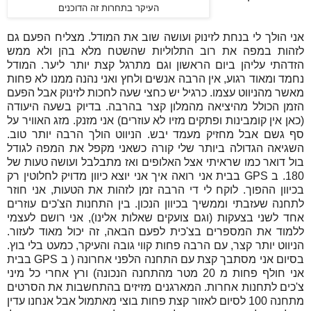
העיקר בתחרות זה הדוכנים
אני הולך לי בנחת לזינוק ועושה שוב את המודל. מצליח הפעם גם
לזהות במפה את רוב התלוליות שהשטח מלא בהן ולא ממש
הזדהתי עליהן ביום הראשון וגם מתרגל קצת יותר ליער. המודל
נחמד ומאוד רגוע, אין הרבה אנשים ולחץ ואני נהנה ממנו לא פחות
מאשר מהניווט עצמו. כרגיל יש כחצי שעה לחכות לזינוק אבל הפעם
הזמן הכולל מהיציאה מהמלון קצר בהרבה. בדיוק בשעה היעודה
(כאן אין קומבינות ופתקים מזיו לא עוזרים) אני מזנק. מזג האוויר על
סף גשם אבל מחזיק מעמד יבש. הניווט הולך הרבה יותר טוב.
השגיאה הגדולה ביותר שלי קורה כשאני מקפל את המפה לגודל
בול דואר כמו שראיתי אצל האלופים ואז מתבלבל ועושה טעות של
180. ב
GPS
בבית אני רואה איך אני יוצא כיוון מדויק לחלוטין רק
בכיוון ההפוך. לוקח לי די הרבה זמן לזהות את הטעות, אני חוזר
לתחנה שעזבתי וממשיך בכיוון הנכון. בין התחנות הצ'כים עוזרים
אחד לשני בצעקות (וגם צועקים שאלות אלינו), אני רושם לעצמי
ללמוד את המספרים בצ'כית לפעם הבאה, זה יכול מאוד לעזור.
הניווט יותר קצר, עם הרבה פחות קווי גובה והעיקר, כמעט בלי בוץ.
בסיום אני מסתבך קצת עם התחנה הלפני אחרונה ( ב
GPS
בבית
אני חולף פחות מ 20 מטר מהתחנה הנכונה) ורץ אחרי כל מיני
צ'כים לתחנות אחרות. המארגנים מזיזים בהתחשבות את הסרטים
מתחנה 100 לסיום לאזור קצת פחות בוצי מאתמול אבל אנחנו עדין