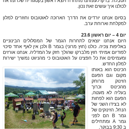
הטבלה. ברקו לעומתנו מתחרה ויוצא ראשון בקטגוריה שלו ומראה
לכולנו איך עושים זאת נכון.
בסיום אנחנו יורדים את הדרך הארוכה לאוטובוס וחוזרים למלון
למקלחת וארוחת ערב.
יום 4 – יום ראשון 23.6
היום אנחנו יוצאים לתחרות הגמר של המסלולים הבינוניים
באליפות צכיה. כולנו (חוץ מרוני) בגמר
B
ולכן אין לאף אחד סיכוי
לפודיום אמיתי חוץ מלברקו שהולך חזק על המדליה. אנחנו אורזים
ומעמיסים את כל חפצינו על האוטובוס כי מהניווט נמשיך ישירות
למלון החדש.
הכינוס הוא באותו
מקום וגם הפעם
הזינוק מרוחק
מהכינוס וכרוך
בעליה לא מעטה,
הפעם הוא לפחות
לא בצידו השני של
הנחל. הזינוקים של
גמר
B
הם לפני
גמר
A
ומתחילים
ב 9:30 בבוקר.