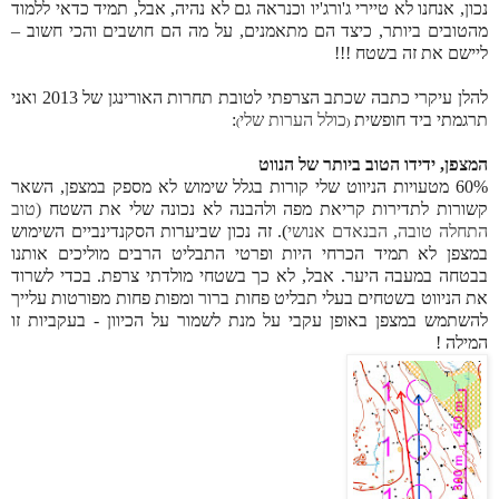
נכון, אנחנו לא טיירי ג'ורג'יו וכנראה גם לא נהיה, אבל, תמיד כדאי ללמוד
מהטובים ביותר, כיצד הם מתאמנים, על מה הם חושבים והכי חשוב –
ליישם את זה בשטח !!!
להלן עיקרי כתבה שכתב הצרפתי לטובת תחרות האורינגן של 2013 ואני
תרגמתי ביד חופשית
כולל הערות שלי
:
)
(
המצפן, ידידו הטוב ביותר של הנווט
60% מטעויות הניווט שלי קורות בגלל שימוש לא מספק במצפן, השאר
קשורות לתדירות קריאת מפה ולהבנה לא נכונה שלי את השטח
(
טוב
התחלה טובה, הבנאדם אנושי
). זה נכון שביערות הסקנדינביים השימוש
במצפן לא תמיד הכרחי היות ופרטי התבליט הרבים מוליכים אותנו
בבטחה במעבה היער. אבל, לא כך בשטחי מולדתי צרפת. בכדי לשרוד
את הניווט בשטחים בעלי תבליט פחות ברור ומפות פחות מפורטות עלייך
להשתמש במצפן באופן עקבי על מנת לשמור על הכיוון - בעקביות זו
המילה !