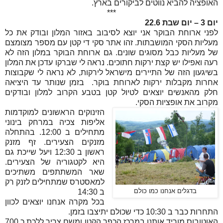
האופציה להביא נווטים לביקורים בארץ.
***
יום 3 – יום שבת 22.6
לפני ארוחת הבוקר אני יוצא לסיבוב באזור המלון ובודק את כל
מעליות הסקי המושבתות. זהו אתר סקי די קטן עם מספר מצומצם
של מעליות כבל מסוגים שונים. גם ארוחת הבוקר במלון הזה לא
רעה ואפילו יש קצת ירקות חתוכים. נראה לי שברקו עדכן את המלון
בשיגעון הזה של התיירים מישראל לירקות, לא נראה לי שקבוצות
אחרות מקבלות ירקות לארוחת בוקר. בזמן שנותר עד היציאה
חלק מהאנשים יוצאים לטיול קטן בטבע הקרוב למלון ובודקים
מקרוב את אופציות הסקי.
הזינוקים הראשונים למוקדמות
אליפות צכיה במרחק בינוני
מתחילים ב 12:00. בהתחלה
מזנקים הצעירים. זף מזנק
ראשון ב 12:30 ויעל שייכת גם
היא לקטגוריה של הצעירים.
שאר המשתתפים משתיכים
למאסטרס שמתחילים לזנק רק
בדגלים אנחנו כמו כולם
ב 14:30
בכל מקרה אנחנו יוצאים לכוון
התחרות כבר ב 10:30 כדי שכולם יתיצבו בזמן.
האוטובוס מוריד אותנו במרכז הכפר הקטן ומשם צריך ללכת כ 700