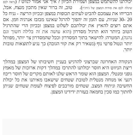
יכולתנו להשתמש במצפן ושמירת הכיוון ? איך אני אמור לנווט ?
(
נראה לכם
). טוב, זה ברור שאין מתכון מנצח, אבל,
שיגלה לכם את סודות המצפן של ג'ורג'יו
הכריחו את עצמכם להביט לעתים תכופות במצפן ובכיוון הריצה - נניח כל
20 -30 שניות, עם הזמן זה יהפוך להרגל שאיננו מבזבז אנרגיה וזמן.
אם
אתם רוצים להאיץ את יכולתכם לשלוט במצפן ובכיוון הרי שהתרגיל
הטוב ביותר הוא תרגיל מסדרון
(
הוא עושה את זה בלילה חשוך וגם
נהנה
)
, המטרה: להישאר בתוך המסדרון וככל שהמסדרון צר יותר, מפותל
יותר ונטול פרטי נוף (נשאיר רק את קווי הגובה) כך נגיע לתוצאות טובות
יותר
.
הנקודה האחרונה שברצוני להדגיש בעניין חשיבותו של המצפן במהלך
ריצת הניווט היא חוסר יכולתנו להתרכז במהלך דקות ארוכות של מאמץ
גופני ומנטלי. המצפן הוא שומר הראש שלנו לאותם מקרים של חוסר ריכוז
רגעי או מנוחה מנטלית לטובת שטחים שישאבו מאיתנו את כל יכולת
החשיבה וניתוח המצב. שטחים מורכבים לפיצוח לעומת שטחים שניתן
לחתוך כמו סכין בחמאה בעזרת ידידינו המצפן.