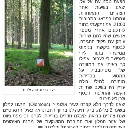
הפעם טסנו עם אל על,
יצאנו בשעות אחר
הצהרים המאוחרות
ונחתנו בפראג בסביבות
21:00. אני נתקעתי בתור
לדרכונים אחרי מספר
אנשים שהיו להם שיחות
עומק עם פקיד ההגירה,
לבסוף ביקשתי בנימוס
ממישהו בתור לידי
לאפשר לי לעבור, אפילו
כך ראיתי את המזוודה
שלי מסתובבת על
המסוע בבדידות
מזהירה. למזלי כולם
עדיין היו בשלב שתייית
יער צ'כי ותחנה צ'כית
הקפה והחלפת הכסף
ולכן לא חיכו לי.
יצאנו לדרך הלא קצרה לעיר אולומוץ' (
Olomouc
) והגענו למלון
בשעה 2 בלילה. ברקו חיכה לנו בחיוך רחב ונראה כאילו הרגע סיים
שנת צהרים בריאה. קיבלנו חדרים בזריזות, לקחנו גם מפת ניווט
של אזור המלון ואת החוברת המושקעת של מחנה האימונים
(שהייתה לנו לתנך בימים הקרובים) והלכנו לישון.