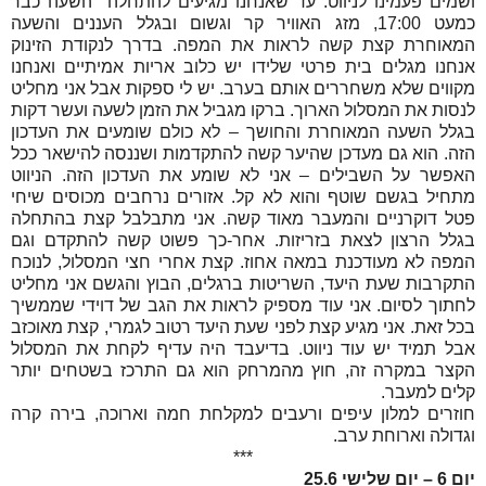
ושמים פעמינו לניווט. עד שאנחנו מגיעים להתחלה השעה כבר
כמעט 17:00, מזג האוויר קר וגשום ובגלל העננים והשעה
המאוחרת קצת קשה לראות את המפה. בדרך לנקודת הזינוק
אנחנו מגלים בית פרטי שלידו יש כלוב אריות אמיתיים ואנחנו
מקווים שלא משחררים אותם בערב. יש לי ספקות אבל אני מחליט
לנסות את המסלול הארוך. ברקו מגביל את הזמן לשעה ועשר דקות
בגלל השעה המאוחרת והחושך – לא כולם שומעים את העדכון
הזה. הוא גם מעדכן שהיער קשה להתקדמות ושננסה להישאר ככל
האפשר על השבילים – אני לא שומע את העדכון הזה. הניווט
מתחיל בגשם שוטף והוא לא קל. אזורים נרחבים מכוסים שיחי
פטל דוקרניים והמעבר מאוד קשה. אני מתבלבל קצת בהתחלה
בגלל הרצון לצאת בזריזות. אחר-כך פשוט קשה להתקדם וגם
המפה לא מעודכנת במאה אחוז. קצת אחרי חצי המסלול, לנוכח
התקרבות שעת היעד, השריטות ברגלים, הבוץ והגשם אני מחליט
לחתוך לסיום. אני עוד מספיק לראות את הגב של דוידי שממשיך
בכל זאת. אני מגיע קצת לפני שעת היעד רטוב לגמרי, קצת מאוכזב
אבל תמיד יש עוד ניווט. בדיעבד היה עדיף לקחת את המסלול
הקצר במקרה זה, חוץ מהמרחק הוא גם התרכז בשטחים יותר
קלים למעבר.
חוזרים למלון עיפים ורעבים למקלחת חמה וארוכה, בירה קרה
וגדולה וארוחת ערב.
***
יום 6 – יום שלישי 25.6