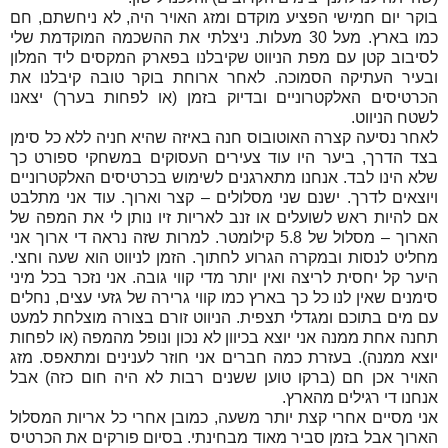
בוקר יום חמישי הפציע מוקדם ומזג האויר היה, לא ניחשתם, חם
כמו בארץ. מעל 30 מעלות. ניצלתי את ההשכמה המוקדמת שלי
לסיבוב קטן עם מפת הניווט שקיבלנו בפארק המקסים ליד המלון
ובעיר העתיקה הסמוכה. לאחר ארוחת בוקר טובה קיבלנו את
הכרטיסים האלקטרוניים ובדיוק בזמן (או לפחות בערך) יצאנו
לשטח הניווט.
לאחר נסיעה קצרה האוטובוס חנה באיזה שהיא חניה ללא כל סימן
בצד הדרך, ביער היו עוד צעירים העסוקים במשחקי ספורט כך
שלא הינו לבד. אנחנו מתארגנים לשימוש בכרטיסים האלקטרוניים
ויוצאים לדרך. ישנם שני מסלולים – קצר וארוך. עוד אני מתלבט
אם להיות ראש לשועלים או זנב לאריות זיו נותן לי את המפה של
הארוך – מסלול של 5.8 קילומטר. למרות שזה נראה די ארוך אני
מחליט לנסות ובמקרה הגרוע לחתוך. הזמן לניווט הוא שעה וחצי.
היער קל יחסית לריצה ואין יותר מדי קווי גובה. אני נזכר בכל מיני
סימנים שאין לנו כל כך בארץ כמו קווי גרירה של גזעי עצים, נחלים
עם מים בתוכם ומגדלי תצפית. הניווט זורם בצורה מוצלחת למעט
תחנה אחת ממנה אני יוצא בכיוון לא נכון ונופל מהמפה (או לפחות
יוצא ממנה). בעזרת כמה חברים אני חוזר לענינים ומתאפס. מזג
האויר אכן חם (ברקו טוען ששנים רבות לא היה חום כזה) אבל
אנחנו די רגילים מהארץ.
אני מסיים אחרי קצת יותר משעה, כמובן אחרי כל אריות המסלול
הארוך אבל בזמן סביר מאוד מבחינתי. בסיום פורקים את הכרטיס