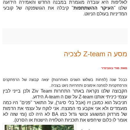
לאליפות היא עובדה מוגמרת במבנה החדש והאמירה הידועה
שלנו "
העיקר ההשתתפות
" קיבלה את הגושפנקה של קובעי
המדיניות בעולם הניווט.
מסע ה Z-team לצכיה
מאת: מודי בוכבינדר
כבכל שנה (לפחות בשלוש השנים האחרונות) יצאה קבוצה של הרפתקנים
והרפתקניות למחנה אימונים ותחרויות ניווט בצכיה.
הקבוצה שלנו נקראה באתר התחרות
Ziv Team
ולכן בייני לבין
עצמי כיניתי אותנו
Z-team
על שם ה
A-team
הידוע.
חניבעל הוא כמובן זיו (אבל בלי סיגר), על התואר "פנים" היו כמה
מועמדים ולא אני אקבע מי המנצח. אני לוקח על עצמי את הדמות
של מרדוק המשוגע וכושי גדול כמו
BA
לא היה לנו (ומי שזה לא
אומר לו כלום שיחפש את תוכניות הטלוזיה הישנות או הסרט).