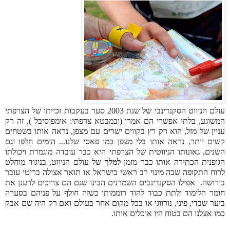
עולם הניווט הסקנדינבי של שנת 2003 סער בעקבות זכייתו של הצרפתי
המשוגע, בלתי אפשרי הם אמרו (ובמבטא צרפתי: אימפוסיבל ), זה רק
עניין של מזל, הוא רק רץ בקווים ישרים עם מצפן, נראה אותו בשטחים
קשים יותר, נראה אותו בלי מצפן כמו פאסי שלנו... הימים חלפו וגם
השנים, גאונותו הניווטית של הצרפתי היא כבר עובדה מוגמרת ויכולתו
הגופנית הכתירה אותו כבר מזמן
למלך
של עולם הניווט, בניגוד מוחלט
לרוח התקופה שבה מינוי רב ראשי בישראל או תואר אצולה בריטי עובר
בירושה.
אפילו הסקנדינבים השמרנים הבינו שגם הם צריכים לרענן את
חומר הלימוד ולתת כבוד להוד רוממותו כשזה חולף על פניהם בסערה
ביער שבדי, פיני, נורווגי או בכל מקום אחר בעולם ואם רק היה שם אבק
כמו אצלנו הם בטוח היו אוכלים אותו.