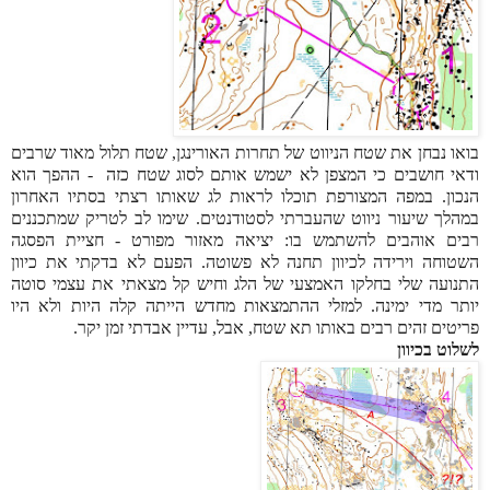
בואו נבחן את שטח הניווט של תחרות האורינגן, שטח תלול מאוד שרבים
ודאי חושבים כי המצפן לא ישמש אותם לסוג שטח כזה - ההפך הוא
הנכון. במפה המצורפת תוכלו לראות לג שאותו רצתי בסתיו האחרון
במהלך שיעור ניווט שהעברתי לסטודנטים. שימו לב לטריק שמתכננים
רבים אוהבים להשתמש בו: יציאה מאזור מפורט - חציית הפסגה
השטוחה וירידה לכיוון תחנה לא פשוטה. הפעם לא בדקתי את כיוון
התנועה שלי בחלקו האמצעי של הלג וחיש קל מצאתי את עצמי סוטה
יותר מדי ימינה. למזלי ההתמצאות מחדש הייתה קלה היות ולא היו
פריטים זהים רבים באותו תא שטח, אבל, עדיין אבדתי זמן יקר.
לשלוט בכיוון