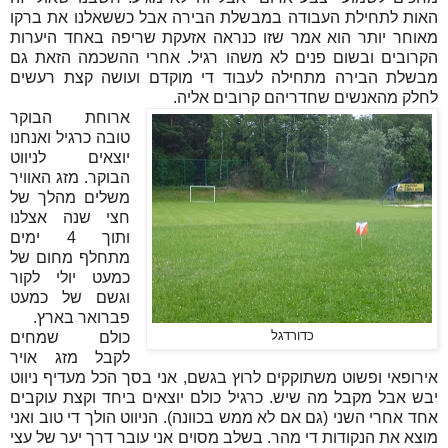
האות לתחילת העבודה במבשלת הבירה אבל כששאלנו את ברקו
מאוחר יותר הוא אמר שזו כנראה אזעקת שריפה באחד היערות
הקרובים ובשום פנים לא משהו רגיל. אחרי ההשכמה הזאת גם
מבשלת הבירה מתחילה לעבוד די מוקדם ועושה קצת רעשים
לחלק מהאנשים שחדריהם קרובים אליה.
ארוחת הבוקר
טובה כרגיל ואנחנו
יוצאים לניווט
הבוקר. מזג האוויר
משלים מהלך של
חצי שנה אצלנו
ותוך 4 ימים
מתחלף מחום של
כמעט יולי לקור
וגשם של כמעט
פברואר בארץ.
כדורדגל
כולם שמחים
לקבל מזג אויר
אירופאי ופשוט משתוקקים לרוץ בגשם, אני בסך הכל מעדיף ניווט
יבש אבל מקבל מה שיש. כרגיל כולם יוצאים ביחד וקצת עוקבים
אחד אחרי השני (גם אם לא ממש בכוונה). הניווט הולך די טוב ואני
מוצא את הנקודות די מהר. בשלב מסוים אני עובר דרך יער של עצי