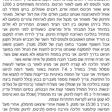
מטר ולטפס לא מעט לאזור הכינוס. בתחרות משתתפים כ 1200
איש ואזור הכינוס הומה אדם, דוכנים ואוהלים. ברקו מסדר לנו
אוהל להתארגנות ואנחנו כמובן תולים עליו את דגל ישראל. מאחר
והזינוק שלי מאוחר אני מנצל את הזמן לארוחת צהרים (הפעם לא
כולל בירה) ושיטוט בין דוכני הציוד השונים. המחירים לא זולים
במיוחד אבל המבחר גדול ומרשים. כשעתיים לפני הזינוק אני
מתחיל בהליכה הארוכה לנקודת הזינוק. צריך לרדת חזרה למקום
בו הוריד אותנו האוטובוס ולטפס לצד השני של הכביש והנחל הקטן
אבל השוצף שעובר בתוכו (ענין של 2500 מטר). חשבון פשוט
מביא אותי למסקנה שאנחנו צריכים לחצות את הנחל הזה במשך
הניווט בדרך לסיום. אני בודק במפת הדוגמא ולא מוצא שום גשר.
אני מניח שיהיה שם מעבר חובה מסומן על איזה שהוא גשר.
לאחר הליכה לא קצרה לזינוק אני מגיע לאזור בו אפשר לעשות
מסלול מודל. במודל כ 7-8 תחנות באזור מאוד דומה לניווט
האמיתי. אני עובר על המפה באיטיות ובדייקנות ומצליח למצוא את
כל התחנות. צריך לעשות מספר מעברים בבוץ (כולל לחצות ביצה
קטנה בהליכה על עץ שנפל) ואני מצליח לשמור (בינתיים) על נעלים
יבשות. כרגיל המודל משפר קצת את הבטחון. בסיום המודל עדיין
נשארות לי כ 45 דקות לזינוק. אני נח מהמודל (שכלל גם הוא טיפוס
לא קטן) ונרגע לקראת התחרות עצמה.
בערך ב 15:30 אני מזנק. 5 שעות אחרי שיצאנו מהמלון, אחרי מעל
חמישה קילומטר הליכה והרבה טיפוס (לכינוס, לזינוק ומודל) אני