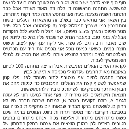
סוף סוף יוצא לדרך. יש כ 200 מטר ריצה לאורך סרטים עד להגעה
למשולש. התחנה הראשונה די קלה וזה מאוד מעודד אבל כבר
התחנה השניה מציבה בעיה ואני מחפש אותה כמה דקות מיותרות.
בין השאר אני מתיאש כבר בשלב זה מהשארת הנעלים יבשות
ומתבצבץ כמו שצריך.המסלול קצר (3 קילומטר) אבל כולל 165
מטר טיפוס (בערך 5.5% טיפוס). אני מצליח להגיע לכל הנקודות
אבל לא בזמן טוב. במעבר הנחל שחשבתי עליו בהליכה לזינוק אין
שום מעבר חובה וגם לא גשר. אני לוקח ענף קטן ליצוב ופשוט
חוצה במים. כשאני כמעט נופל אני מכניס את היד עם הכרטיס
האלקטרוני למים וממהר להוציא אותה וליבש את הכרטיס. למזלי
הוא ממשיך לעבוד.
לקראת הסיום הנעלים מתיבשות אבל הריצה מתחנה 100 לסיום
בעקבות מאות הרצים שקדמו לי מכניסה אותי שוב לבוץ.
אחרי ההגעה לסיום אני מצטרף לתור העומד לפני פלג קטן
שמאפשר לשטוף קצת את הנעלים והמכנסים כדי לנקות מהם את
הבוץ ואחרכך מספיק עוד לשתות כוס בירה להתאוששות.
תוצאות הישראלים לא מזהירות ואף אחד למעט רוני לא עולה
לגמר
A
, כולנו תקועים בגמר
B
, למרות שכמה חברה היו לא
רחוקים. לשאלתנו ברקו מבהיר שבאותו יום מתקיימות בצכיה וגם
בסביבה הקרובה עוד מספר תחרויות ניווט. הנווטים ברמה שלנו
פשוט מתרחקים מתחרות אליפות צכיה. אנחנו מתחרים ברצים
הטובים בצכיה ולכן כמובן מוצאים את עצמנו בחלק התחתון של