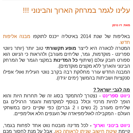
עלינו לגמר במרחק הארוך והבינוני !!!
מאת: זיו נוימן
באליפות של שנת 2014 באיטליה ייכנס לתוקפו
מבנה אליפות
חדש.
המטרה לכאורה היא לייצר
מופע תקשורתי
טוב יותר (יותר ניווטי
ספרינט - מוקדמות, גמר, שליחים מעורב) ולהראות כי הניווט הוא
ספורט חובק עולם (שיתוף
כל המדינות
במקצי הגמר של המרחק
הבינוני והארוך ללא מקצים מוקדמים).
המבנה החדש עורר מחלוקת רבה בקרב נווטי העילית ואולי אפילו
סנקציות ושביתות בהמשך (ימים יגידו).
מה לגבי ישראל ?
ניווט ספרינט
- נצטרך להתמקד בסוג זה של תחרות היות והוא
הופך להיות מרכזי וכולל בנוסף למוקדמות והגמר הרגילים גם
שליחים מעורב (2 נשים ו 2 גברים) כפי שקיים כיום במשחקי
העולם - המקבילה לאולימפיאדה של הענפים הלא אולימפיים.
ניווט בינוני וארוך
-
לכל מדינה מובטח נווט אחד לפחות בגמר,
קיימת
שיטת חישוב שניתן לראותה כאן
. אבל על מנת לחסוך מכם