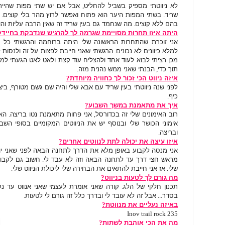
לא ניווטתי מספיק בשביל להחליט
,
אבל אם יש שתי מפות שהייתי
שריד
.
בשתי המפות היער הוא פתוח ואפשר לרוץ מהר בלי קוצים
.
בהם ללא קוצים
.
מה שנחמד גם בעין שריד זה שאין הרבה עליות והוא
היתה איזו תחרות מסויימת שגרמה לך להרגיש שנדבקת בחיידק 
אני זוכרת שהתחרות הראשונה שלי היתה ברוחמה והרגשתי כל 
למלא כיוונים לא נכונים
.
הרגשתי שאני חייבת לפצות על זה ולנסות ל
מכן רציתי לבוא לעוד אחד ולהצליח עוד קצת ולאט לאט הגעתי למ
תוך כדי
,
הבנתי שאני ממש נהנית מזה
.
איזה ניווט הכי זכור לך כחוויה מיוחדת
?
לפני שנה ניווטתי בעין שריד עם אבא שלי והיה שם גשם מטורף
,
ביצ
כיף
.
איך את מתאמנת במשך השבוע
?
רוב האימונים שלי זה בכדורסל
,
אני פחות מתאמנת נטו בריצה
.
האי
אימוני הכושר שלי ובנוסף יש את הניווטים המקומיים בסופי הש
ובריצה
.
איזו עיצה את יכולה לתת לנווטים אחרים
?
אני מנסה לקבוע באופן מלא את הדרך לתחנה הבאה לפני שאני יו
מראש חצי דרך עד לתחנה הבאה וזה לא עבד לי
.
חשוב גם לקבוע
שלי
.
אז אני חייבת להתאים את הבחירה שלי ליכולת הניווט שלי
.
מה גורם לך לטעות בניווט
?
תכנון חלקי של הלג
.
קורה שאני אומרת לעצמי שאני אנווט עד נק
בסדר
...
אבל זה לא עובד לי ובדרך כלל זה גורם לי לטעות
.
באיזה נעליים את מנווטת
?
Inov trail rock 235
מה את הכי אוהבת לשתות
?