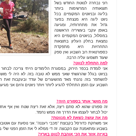
רוני נבחרה לנווטת החודש בשל
תוצאותיה המרשימות ביותר
בליגה ובניווטים המקומיים
.
בכל
ניווט ליגה היא מנצחת בפער
גדול את מתחרותיה
,
ומגיעה
באופן עקבי בעשיריה הראשונה
במסלול
,
בניווטים המקומיים היא
נמצאת בחלק העליון בתוצאות
התחרויות
.
היא מתפקדת
כספורטאית רוב השבוע ואין ספק
שעוד תשמעו עליה הרבה
.
למה התחלת לנווט
?
אני לומדת בכפר הירוק
,
במסגרת הלימודים הייתי צריכה לבחור 
בניווט בגלל שהרגשתי שאני ממש לא טובה בזה
.
לא היה לי מושג
להשתפר בזה
.
נהנתי מאד מהשעורים של עודד ובעקבות זאת ה
השבוע
.
עם הזמן התחלתי להגיע ליותר ויותר ניווטים והיום אני מגי
מה מושך אותך בספורט הזה
?
זה ספורט שהוא לא סתם ריצה
,
אלא זאת ריצת שטח ואין אף אחד
יכול לבחור לעצמו את הדרך וזה ממש נחמד
.
מה את עושה כשאת לא מנווטת
?
אני משחקת כדורסל בקבוצת
"
מכבי רעננה
".
אני נוסעת עם אוטובו
בשבוע ומתאמנת עם הקבוצה
.
זה די ממלא לי את הזמן הפנוי שלי 
באיזה אזור את הכי אוהבת לנווט בארץ
?