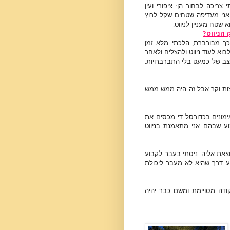
 צריכה לבחור הן
:
ציפורי ועין
אני מעדיפה שטחים שקל לרוץ
 שטח מעניין לניווט
.
הניווט
?
כך מבורברת
,
הלכתי מלא זמן
בוא לעוד ניווט ולהצליח ולאחר
צב של כמעט בלי התברברויות
.
ות וקר אבל זה היה ממש ממש
מונים בכדורסל די מכסים את
בוע שבהם אני מתאמנת בניווט
צאת אליה
.
ניסתי בעבר לקבוע
 דרך שהיא לא מעבר ליכולת
ודה מסויימת ומשם כבר יהיה