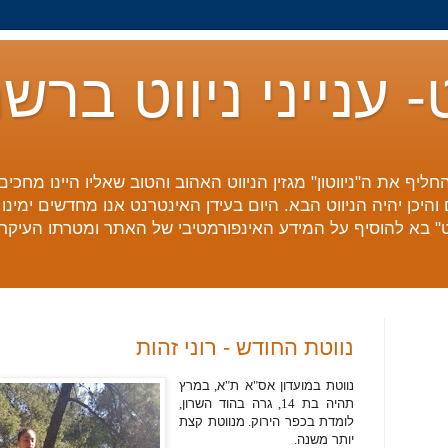
ט- ענייני ניווט ברש
חליף את ה"ניווטון" מגזין הניווט האהוב והטוב שאליו היינו מחכי
והיכן יהיה הניווט הבא. היום בעידן האינטרנט אנו מחדשים ימינ
נט" בא להוסיף על המידע האינפורמטיבי של האתר ומטרתו העיקרי
נווטת החודש - רוני זהות
נווטת במועדון אס
"
א ת
"
א
,
במרץ
תהיה בת
14,
גרה בהוד השרון
,
לומדת בכפר הירוק
.
מנווטת קצת
יותר משנה
.