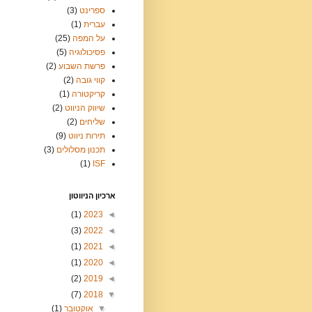
ספרינט
(3)
עברית
(1)
על המפה
(25)
פסיכולוגיה
(5)
פרשת השבוע
(2)
קווי גובה
(2)
קריקטורה
(1)
שיווק הניווט
(2)
שליחים
(2)
תירות ניווט
(9)
תכנון מסלולים
(3)
(1)
ISF
ארכיון הניווטון
(1)
2023
◄
(3)
2022
◄
(1)
2021
◄
(1)
2020
◄
(2)
2019
◄
(7)
2018
▼
▼
אוקטובר
(1)