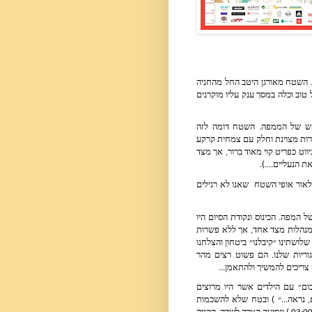
למחרת ( שבת ),נסיעה קצרה של כ 15 דקות מהמלון ואנחנו בשטח הכינוס. השטח מאורגן היטב החל מהחניה 
לאורך השבילים הראשיים, המשך באוהלי הרישום ודוכני הציוד המלאים בכל טוב וכלה במסך ענק עליו מוקרנים 
לפני הניווט ניתן לקבל מפת חימום קצרה על מנת להתחיל להיכנס לראש של הממפה. השטח דומה לזה 
שבאימונים: דיונות חול כבוש, תבליט עדין ומורכב מאוד, חלק מהיער עם עבירות מצוינת וחלק עם צמחית קרקע 
ואף חלקים של יער צפוף מאוד. לא מעט תעלות מים שמצד אחד עוזרות לניווט כפריט קוי מאוד ברור, אך מצד 
 הנעליים....).
סה״כ לשלושתינו הלך לא רע, ללא טעויות קרדינליות אך בקצב מאוד איטי לאור אופי השטח  שאנו לא רגילים 
ביום ראשון, הניווט השני של התחרות היה באותו תא שטח אך בצד השני של המפה. הכינוס ונקודת הסיום היו 
ללא שינוי, אך הזינוק, שטח הניווט ואפילו נקודת ה 100 היו שונים. יעילות במנהלות מצד אחד, אך ללא פשרות 
בצד המקצועי מצד שני. הניווט ביום הזה היה אפילו יותר טוב מיום האתמול, שלושתינו ״קיבלנו״ ביטחון והצלחנו 
לשפר את הקצבים מהיום הקודם. עדיין, שלושתינו דשדשנו בירכתי הקטגוריות שלנו. הם פשוט רצים מהר 
ט צריכים להמשיך ולהתאמן...
בערב ארוחה מסכמת במסעדת הגריל והפיצה הקרובה למלון, ״שיחת סיכום״ עם הילדים אשר היו מרוצים 
מהתחרות ומהטיול אך סירבו להתחייב לתחרות נוספת בחו״ל ( ״אולי אבא, נראה...״ ) ובטח שלא להשכמות 