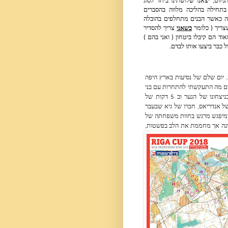
הראשונים בעולם הניווט, יצאנו שלושתינו ביחד לסוג 
של אימון מודרך, בתחילה בהליכה מלווה בהסברים 
ובהמשך בריצה קלה כאשר הבנים מתחלפים בהובלה 
צריך ( כלומר 
כשאני
 צריך להסדיר 
נשימה ...).  מהר מאוד הם קיבלו ביטחון ( ואני בהם ) 
 כבר ביצעו אותו לבדם.
יום שישי היה יום ללא אימון והקדשנו אותו לטיול בקאונטרי סייד של לטביה. יום שלם של נסיעות בארץ היפה 
הזאת, ביקור בעיירות קטנות ושמורות היטב, כולל אחת עם מדרון סקי, שמשום מה התעקשתי להתחרות עם בני 
הצעיר בלעלות אותו.  4 דקות של ריצה אכזרית בעליה הסתיימו כמובן בניצחונו של הנער וב 5 דקות של 
התנשפויות ומילמולים של ״ זה כבר לא בשבילי...״. על הדרך ביקרנו בחווה של אנדריאס, חברו של גיא שבעבר 
היה אלוף לטביה ( זהירות ספוילר, סיים שני בתחרות בסופ״ש) וכמובן ביקור ומיפגש מרגש בחוות משפחתה של 
אלינה, שם נחשפו הבנים לצורת חיים שונה לחלוטין ממה שאנחנו רגילים. שונה אך מחממת את הלב בפשטות, 