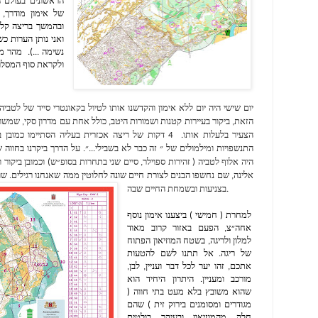
ואני נותן הערות כש
ולקראת סוף המסלול
בצניעות ובשמחת החיים שבה.
למחרת ( חמישי ) ביצענו אימון נוסף 
אחה״צ, הפעם באזור קרוב מאוד 
למלון ולריגה, בשטח המוזיאון הפתוח 
של ריגה. אל תתנו לשם להטעות 
אתכם, זהו יער לכל דבר ועניין, לבן, 
מורכב ומעניין. היתרון היחיד הוא 
שהוא משובץ בלא מעט בתי חווה ( 
מגודרים ומסומנים בירוק זית ) שהם 
חלק מהמוזיאון ובעיקר בולטים 