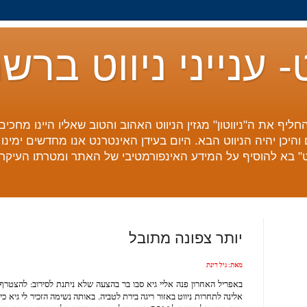
ט- ענייני ניווט ברש
חליף את ה"ניווטון" מגזין הניווט האהוב והטוב שאליו היינו מחכי
והיכן יהיה הניווט הבא. היום בעידן האינטרנט אנו מחדשים ימינ
נט" בא להוסיף על המידע האינפורמטיבי של האתר ומטרתו העיקרי
יותר צפונה מתובל
מאת: גיל רינת