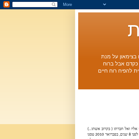
ת
ם בצימאון על מנת
ו כקדם אבל ברוח
ת להפיח רוח חיים
באפריל האחרון פנה אליי גיא סבו בר בהצעה שלא ניתנת לסירוב: להצטרף אליו ואל חברתו ( בקרוב אשתו...) 
אלינה לתחרות ניווט באזור ריגה בירת לטביה. באותה נשימה הזכיר לי גיא כי לפני 8 שנים, בפברואר 2010 טסנו 