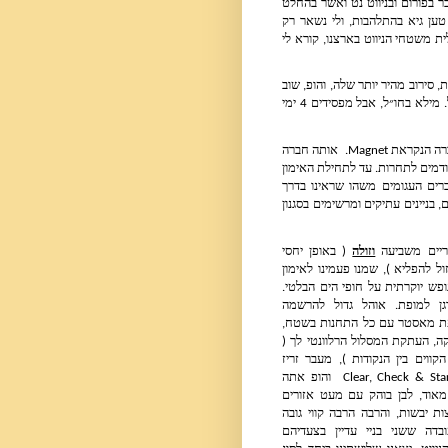
הוא, ערן סגל ואנוכי ל POM בפורטוגל, תחרות אשר עליה כבר הרחיבו בעבר בפורום ובניווט נט ואשר בהחלט 
הייתה אחת מחויות הניווט המוצלחות שלי בחו״ל. הצלחות צריך לשחזר טען גיא בהתלהבות, ולי נשאר רק 
להעיף מבט במפות התחרות ולהבין כי השטח הצפון אירופאי, השונה בתכלית משטחי הניווט בארצנו, קורא לי 
הצעה מהירה לאשתי לצאת לסופ״ש רומנטי באחת מבירות אירופה העתיקות, סירוב מהיר יותר שלה, והופ, שוב 
חוזר לאופציית ״שיחוד״ הבנים שלי להיכנס לעולם הניווט ע״י תחרות בחו״ל. מילא בחו״ל, אבל מפסידים 4 ימי 
ריגה קאפ הינה תחרות של יומיים ( בשניהם מרחק בינוני ) המאורגנת ע״י חברה הנקראת Magnet.  אותה חברה 
מארגנת גם אימונים פתוחים ( בעלות סמלית ) במהלך ימי אמצע השבוע הקודמים לתחרות. עד לתחילת האימון 
בשעות אחה״צ נסענו למרכז העיר ריגה לסיור בעיר העתיקה. בניגוד לפרברים העגומים משהו שראינו בדרך 
משדה התעופה, העיר העתיקה של ריגה פשוט מקסימה: רחובות צרים ונקיים, בניינים עתיקים ומרשימים בסגנון 
יים משביעה 
וזולה
 ( באופן יחסי 
 בריגה זול להפליא ), שמנו פעמינו לאימון 
ביורמולה - עיירת נופש יוקרתית על חופי הים הבלטי. 
האימון היה מאורגן למופת. אוהל גדול להרשמה 
ותשלום, קבלת מפת מאסטר עם כל התחנות בשטח, 
כניסה לאוהל ההזנקה, העתקת המסלול הרלוונטי לך ( 
רק מעתיקים את הקווים בין הנקודות ), מעבר זריז 
לנקודת הזינוק , Clear, Check & Start  והופ אתה 
ביער. היער פתוח מאוד, לבן בוהק עם מעט אזורים 
ירקרקים, מעט ביצות יבשות, והרבה הרבה קווי גובה 
עדינים מאוד. העובדה ששני בניי עדיין בצעדיהם 