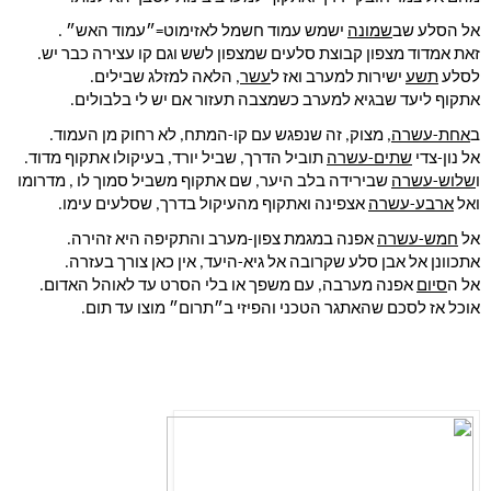
אל הסלע שב
שמונה
 ישמש עמוד חשמל לאזימוט=״עמוד האש״ .
זאת אמדוד מצפון קבוצת סלעים שמצפון לשש וגם קו עצירה כבר יש.
לסלע 
תשע
 ישירות למערב ואז ל
עשר
, הלאה למזלג שבילים.
אתקוף ליעד שבגיא למערב כשמצבה תעזור אם יש לי בלבולים.
ב
אחת-עשרה
, מצוק, זה שנפגש עם קו-המתח, לא רחוק מן העמוד.
אל נון-צדי 
שתים-עשרה
 תוביל הדרך, שביל יורד, בעיקולו אתקוף מדוד.
ו
שלוש-עשרה
 שבירידה בלב היער, שם אתקוף משביל סמוך לו , מדרומו
ואל 
ארבע-עשרה
 אצפינה ואתקוף מהעיקול בדרך, שסלעים עימו.
אל 
חמש-עשרה
 אפנה במגמת צפון-מערב והתקיפה היא זהירה.
אתכוונן אל אבן סלע שקרובה אל גיא-היעד, אין כאן צורך בעזרה.
אל ה
סיום
 אפנה מערבה, עם משפך או בלי הסרט עד לאוהל האדום.
אוכל אז לסכם שהאתגר הטכני והפיזי ב״תרום״ מוצו עד תום.