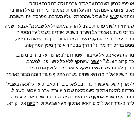
אז פניי לצפון-מערבה עד לגדר-אבנים ולמזרח קצת אטפס.
אל נ״צ 
חמש
 אפנה מזרחה על חומות ומתקפה מן הדרום אל החורבה,
ומחמש ל
שש
  על שביל שמתפתל, עליו מערבה, מפרסה אתן תשובה.
שש יחזיר לשתי פרסות בשביל הדק שמתפתל אל 
שבע
 מ״אצבע״ שניה.
בדרכי משבע אצמד אל השדה בשביל, אדרים בשביל עד הסטייה.
ומן ה-x שבחומה אתקוף מערבה אל הבור – נון-צדי 
שמונה
 בכיפה,
ממנו בדרכי דרומה על הדרך בבטחה אערוך מעץ המתקפה.
מן ה
תשע
 אזמט אל עץ בודד שמדרום לו, אז עוד עץ בדרום-מערב.
כה קרוב הוא לנ״ץ 
עשר
  שיותקף ללא כל קושי ופניי למערב.
בדרך ל
אחת עשרה
 שזהו שקע איעזר בשביל ועץ וגם חומה,
ומן השקע אל חומה היא 
שתים עשרה
 אתקוף מעוד חומה מבור באדמה.
לג ארוך ל
שלוש עשרה
 כרוך בסלאלום בין הסאברס עד ללולאה בשביל.
מדרום לולאה אתקוף כשמכלאה שכנה עוזרת ואדרים עכשיו בשביל.
וממסעף בשביל אתקוף לצד מערבה אל החירבה שליד 
ארבע עשרה
,
לדרום-מזרח אל נ״צ טית-ואו  אתקוף מעץ שבעיקול וה
סיום
 אליי קורא.