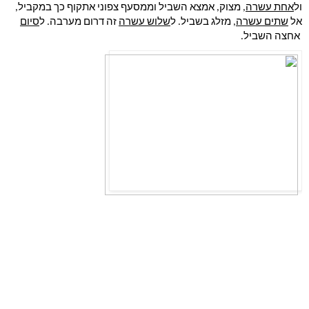
ול
אחת עשרה
, מצוק, אמצא השביל וממסעף צפוני אתקוף כך במקביל,
אל 
שתים עשרה
, מזלג בשביל. ל
שלוש עשרה
 זה דרום מערבה. ל
סיום
 אחצה השביל. 