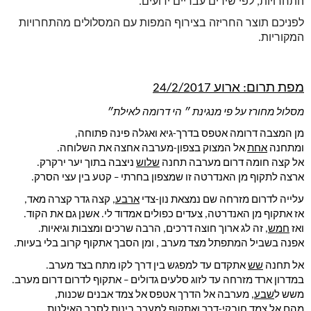
התחרויות, לפי שירים עבריים ידועים. 
לפניכם תוצר החריזה בצירוף המפות עם המסלולים מהתחרויות 
המקוריות.
מפת תרום: ארוע 24/2/2017
מסלול מחורז על פי מנגינת ״ הי דרומה לאילת״
מן המצבה דרומה אטפס בדרך-גיא ואגלה פינה פתוחה,
ומתחנה 
אחת
 אל המצוק בצפון-מערבה אחצה את השלוחה.
אל קצה חומה דרום מערבה תחנה 
שלוש
 ניצבה בתוך יער ירקרק.
ארצה לתקוף מן האנדרטה זו שמצפון בחרתי – קטע בין עצי הסרק.
עלייה לדרום מזרחה שם נמצאת נון-צדי 
ארבע
, קצה גדר קצרה מאד,
אז אתקוף מן האנדרטה, צעדים כפולים אמדוד לי. אשנן גם את הקוד.
ואז 
חמש
, זה לג ארוך חוצה דרכים, הרבה שרכים ומצבות וגיאיות.
אפנה בשביל המתפתל מצד מערב , ומן הסבך אתקוף קרוב בלי בעיות.
אל תחנה 
שש
 אתקדם עד למפגש בין דרך לקו מתח בצד מערב.
במדרון ארד מזרחה עד לזוג סלעים גדולים – אתקוף לדרום דרום מערב.
משש ל
שבע
, מערבה אל הדרך אטפס אל צמד אבנים שכנות,
מהם אל צמד חובקי-דרך ואתקוף למערב בינות לסבך האילנות.