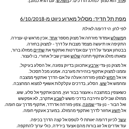
ו
אחד
 הוא סמוך למזלג הדרכים. ל
משולש
, עם הגיא כמובן.
מפת תל חדיד: מסלול מארוע ניווט מ-6/10/2018
לפי לחן: הי דרומה לאילת
מ
משולש
 אמדוד מזרחה אל מצוק מספר 
אחד
, אכין מראש קו-עצירה.
התקיפה אז תיעשה מצמד מצבות על דרך – למצוק בחזרה.
בבטחון אצעד על דרך עם אנדרטות ואתקוף את 
שתיים
 ממזלג ברור,
ומאותו מזלג אתקוף תחנה 
שלוש
 ואציין שביל אחורי, בו לעצור.
אל מצוק נון-צדי 
ארבע
 אתכוונן בדיוק צפונה, אל הסלע בעיקול,
וממנו למצוק אתקוף בזהירות מערבה. אמנע מכל תסכול.
אז אל 
חמש
 לצפון-מזרחה אעלה על אם-הדרך ואתקוף ממצבה
ומחמש אל 
שש
, הסלע, בדרכים עקלקלות אשאף למצוא המחצבה.
כשאצפין במחצבה s אעצור בבור ועץ, מהם אתקוף אל סלע, שש.
ממזלג שבילים וחירבה בדרכי משש ל
שבע
 אתקרב, לא אפקשש
ואל הבור – נון-צדי 
שמונה
, צפון-מזרחה אדרדר, אתקוף מדרך עם חומה.
אל 
תשע
 אחזור לדרך ואתקוף מהמזלג. במערב אעקוף חומה.
עשר
 לכיוון דרומה יאותת לי לטפס אל קצה הדרך בכיפה.
עוד אדרים אל זוג בורות מהם אצעד בירידה, כולי ערוך להתקפה.