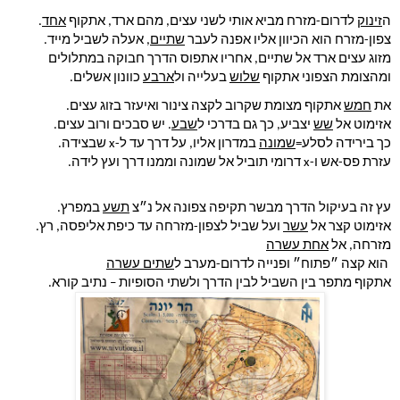
ה
זינוק
 לדרום-מזרח מביא אותי לשני עצים, מהם ארד, אתקוף 
אחד
.
צפון-מזרח הוא הכיוון אליו אפנה לעבר 
שתיים
, אעלה לשביל מייד.
מזוג עצים ארד אל שתיים, אחריו אתפוס הדרך חבוקה במתלולים
ומהצומת הצפוני אתקוף 
שלוש
 בעלייה ול
ארבע
 כוונון אשלים.
את 
חמש
 אתקוף מצומת שקרוב לקצה צינור ואיעזר בזוג עצים.
אזימוט אל 
שש
 יצביע, כך גם בדרכי ל
שבע
. יש סבכים ורוב עצים.
כך בירידה לסלע=
שמונה
 במדרון אליו, על דרך עד ל-x שבצידה.
עזרת פס-אש ו-x דרומי תוביל אל שמונה וממנו דרך ועץ לידה.
עץ זה בעיקול הדרך מבשר תקיפה צפונה אל נ״צ 
תשע
 במפרץ.
אזימוט קצר אל 
עשר
 ועל שביל לצפון-מזרחה עד כיפת אליפסה, רץ.
מזרחה, אל 
אחת עשרה
 הוא קצה ״פתוח״ ופנייה לדרום-מערב ל
שתים עשרה
אתקוף מתפר בין השביל לבין הדרך ולשתי הסופיות – נתיב קורא.