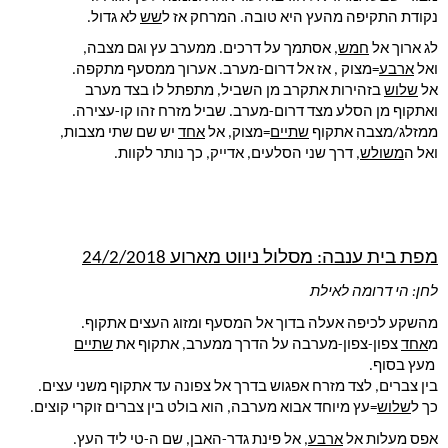
נקודת התקיפה מהעץ היא טובה. המרחק אז ל
שש
 לא גדול.
לג ארוך אל 
חמש
, אסתמך על דרכים. ממערב עץ וגם מצבה,
ואל 
ארבע
=מצוק , אז אל דרום-מערב. אערוך ממסעף מתקפה.
אל 
שלוש
 בזהירות אתקרב מן השביל, מתפתל לו בצד מערב
ואתקוף מן הסלע מצד דרום-מערב. שביל מזרח זהו קו-עצירה.
ממזלג/מצבה אתקוף 
שתיים
=מצוק, אל 
אחד
 יש שם שתי מצבות,
ואל ה
משולש
, דרך שני הסלעים, אדייק, כך נותר לקוות.
מפת בית ענבה: מסלול ניווט מארוע 24/2/2018
לחן: הי דרומה לאילת
מהשקע לכיפה אעלה בדוך אל המסעף ומזוג העצים אתקוף.
מ
אחד
 צפון-צפון-מערבה על הדרך ממערב, אתקוף את 
שתיים
 מעץ בסוף.
בין צברים, לצד מזרח אפגוש בדרך אל צפונה עד אתקוף משני עצים.
כך ל
שלוש
=עץ מיוחד אבוא מערבה, הוא בולט בין צברים זוקרי קוצים.
אפס מעלות אל 
ארבע
, אל פינת גדר-האבן, שם ה-טי ליד העץ.