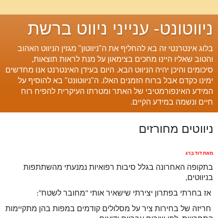
ניווטונט- ענייני ניווט ברשת
בלוג אינטרנטי זה בא להחליף את ה"ניווטון" מגזין הניווט האהוב
והטוב שאליו היינו מחכים בצימאון על מנת לראות תוצאות,
סיכומים והיכן יהיה הניווט הבא. היום בעידן האינטרנט אנו מחדשים
ימינו כקדם אבל ברוח הזמנים האלו. ה"ניווטונט" בא להוסיף על
המידע האינפורמטיבי של האתר ומטרתו העיקרית להפיח רוח
חיים ונשמה במידע הקיים.
ניווטים מחורזים
מאת דוד ברג
בתקופה האחרונה בגלל סיבות רפואיות נמנעתי מהשתתפות 
בניווטים,
 אז בחרתי בפתרון יצירתי שישאיר אותי "מחובר לשטח":
 חריזה של בחירות ציר על מסלולים קודמים במפות בהן מתקיימות 