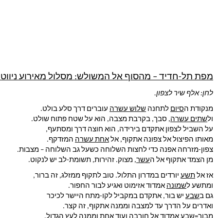
מפת תל-חדיד – מהסוף אל המשולש: מסלול מאירוע ניווט ב-/10/2018
לחן: אלף שיר לצפון.
מנקודת ה
סיום
 לתחנה 
שלוש עשרה
 עוברים דרך סלע בולט.
ול
שתים עשרה
, סבך, בקרבת מצבה, הוא על שטח פתוח שולט.
על השביל לצפון אתקדם בירידה, הוא חוצה דרך ומסתעף,
מאותו הפיצול אל צפונה אתקוף, אל 
אחת עשרה
 המזדקף.
צפון-מזרחה אפנה כדי לחצות השלוחה כשעל גב השלוחה – מצבות.
מן הצמד אתקוף אל ה
עשר
, מצוק. זהירות, תשומת-לב יש לנקוט.
אז אל 
תשע
 יורדים במדרון התלול. טוב לתקוף ממזלג, זה ברור,
ומתשע ל
שמונה
 אמדוד אזימוט ואגיע לבור החפור.
גם ב
שבע
 יש בור, אתקדם במקביל לקו-מתח היישר לכיכר
ואדרים על הדרך עד למצבה וממנה אתקוף, זה קצר.
מבור=שבע אמדוד אל חורבה ועוד אחת וממנה לעץ הגדול.