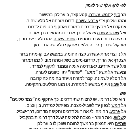
לפי לחן: אלף שיר לצפון
מה
סוף
 ל
חמש-עשרה
, קטע קצר, ביער לבן במישור
וממנו אל נון צדי 
ארבע-עשרה
, דרום מזרחה אל סלע שחור.
אתקדם אל מסעף הדרכים במזרח ואתקוף בטיפוס לדרום
ואל 
שלוש-עשרה
 אז אל הדרך אדרים ומהמצבה כך אזרום
במעלה דרום-מערב ממתינה 
שתים עשרה
, זהו סלע ביער סבוך,
מעיקול שבדרך ליד הסלעים אתקוף סלע שהוא די נמוך.
אל נון צדי 
אחת-עשרה
, קצה החומה, במפגש עם קו-מתח ברור
אצטרף אל הדרך, לדרום-מערב כשקו-מתח מוביל כמו תמרור,
ואל 
עשר
 אדרים, לאנדרטה אעלה וממנה לתקוף למזרח,
ומעשר אל 
תשע
 ״מזלג״ ו״פתוח״ יתוו כיוונים לעזרה.
אל הסלע ל
שמונה
, קצר למזרח איעזר בחומה כה קרובה
ואל 
שבע
 איגוף במשעול ממזרח, אז מזוג הסלעים:התקיפה.
שש
 הוא סלע דרומי, יש לחצות שתי דרכים. כך אתקוף מה״צמד סלעים״,
אל 
חמש
 לצפון עד לשביל-מצבה, מפיתול למזרח, בין עצים.
אל 
ארבע
, החומה, לג ארוך על דרכים ותקיפה מדרום, דרך-שביל.
ל
שלוש
, זאת חומה – מצבה לתקיפה שעל דרך דרומית במקביל.
שתיים
 היא המצוק בהמשך לחומה ושוכן לו ביער לבן