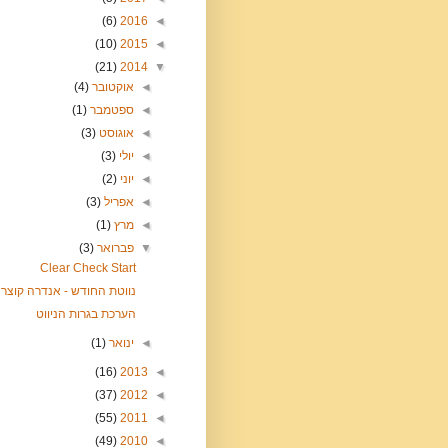
(6)
2016
◄
(10)
2015
◄
(21)
2014
▼
◄
אוקטובר
(4)
◄
ספטמבר
(1)
◄
אוגוסט
(3)
◄
יולי
(3)
◄
יוני
(2)
◄
אפריל
(3)
◄
מרץ
(1)
▼
פברואר
(3)
Clear Check Start
נווטת החודש - אנדרה קוצר
הערכת בגרות הניווט
◄
ינואר
(1)
(16)
2013
◄
(37)
2012
◄
(55)
2011
◄
(49)
2010
◄