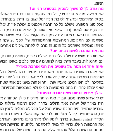
הניווט
.
מה גורם לך להמשיך לעסוק בספורט הניווט
?
אני מגיעה מרקע ספורטיבי
,
כל חיי עסקתי בספורט
.
הייתי אתלט
בסגל האולימפי ופרשתי לטובת הכדורסל שגם בו הייתי בנבחרת 
מכל סוגי הספורט משלב כל כך הרבה אלמנטים
:
יכולת פיזית
,
יכול
גבוהה
,
יציאה לשטח
(
דבר שאני מאד אוהבת
),
אני אוהבת טבע
,
חופ
ההתמודדות הזאת בשטח עם עצמך ועם הקושי שלך היא משהו מאד
משתנה עם התקופה
,
המחשבות וההתמודדות שלי לפני
20
שנה ה
פיזית ומנטלית משתנים כל הזמן
.
זה גורם לי לקחת שיקולים אחרים
.
מה את אוהבת לעשות ביום יום
?
אני חובבת מושבעת של בעלי חיים
.
יש לנו כלבים
,
חתולים
,
סוסים
,
עם תרנגולות
.
בעבר הייתי באה לניווטים עם שני כלבים באופן קבוע
איזה אזור או מפה של ניווטים את הכי אוהבת בארץ
?
אני אוהבת אזורים שהם יותר מאתגרים ניווטית
.
כמו למשל חולו
שהיכולת הטכנית גבוהה יותר
,
זה גורם לי אתגר ניווטי גדול יותר
.
כיו
בהליכה ולכן הפן הטכני מעניין אותי יותר ופחות מעניינים אותי שטח
שאני יכולה להרוויח בהם באמצעות הניווט ולא באמצעות המהירות
.
יש לך אירוע בניווט שאת זוכרת במיוחד
?
יש לי אירוע שהיה מכונן עבורי
.
זאת הייתה אליפות פולין הפתוחה א
היה באזור של יערות מאד גדולים
.
בדרך ראינו רמפות גדולות כ
עובדיה שתמיד היה החכם שיודע הכל על הכל לא הצליח להבין מה
יום
,
המשתתפים קיבלו מס
'
חזה לפי המיקום שאליו הגיעו בתחרות ו
הסדר
(Chasing start).
בדרך לזינוק הלך איתי ברנט מיודענו
(
הגרמני
את הרמפות האלו
,
כדאי לך מאד להסתמך עליהן
,
הן מדויקות ויכ
מה זה הרמפות האלו
?
אמרתי שלא
.
הן היו הרמפות של הרכבות ש