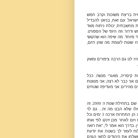
ית בריצת משוכות וקרב חמש
ישראל
.
עם זאת
,
בניווט להבדיל
ת מחשבתית
,
יכולת ניתוח מאד
ש ודרור
.
וזה היופי של הספורט
.
 מיוחד
.
מה שיפה הוא שהקושי
יו שונות לעומת מה שהן היום
,
היו לנו גם הרבה ציפורים ומשק
.
ת קיסריה
,
מאגרי מנשה
.
ככל
ם אני כבר לא רצה
,
אני מנווטת
ים מהירים
.
אני מעדיפה שטחים
י שם בתחילת שנות ה
2000.
זה
אלו שלא הבנו מה זה
...
גם לוי
 הן
.
התחרות ארכה
3
ימים וכל
יום לאחר מכן זינקו לפי אותו
).
בדרך הוא אמר לי
, "
את רואה
ולות לעזור לך בשטח
.
את יודעת
שלחו את היהודים לתאי הגזים