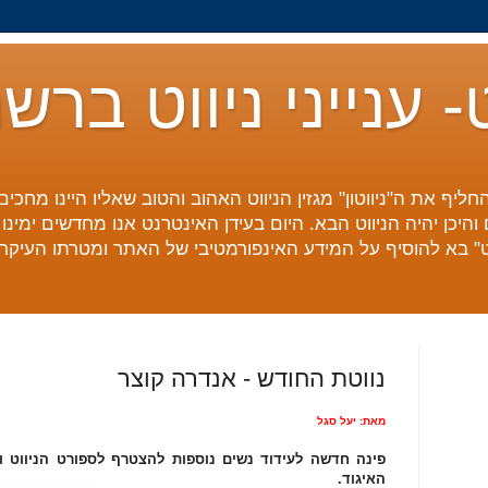
ט- ענייני ניווט ברש
חליף את ה"ניווטון" מגזין הניווט האהוב והטוב שאליו היינו מחכי
והיכן יהיה הניווט הבא. היום בעידן האינטרנט אנו מחדשים ימינ
נט" בא להוסיף על המידע האינפורמטיבי של האתר ומטרתו העיקרי
נווטת החודש - אנדרה קוצר
מאת: יעל סגל
פינה חדשה לעידוד נשים נוספות להצטרף לספורט הניווט ו
האיגוד.