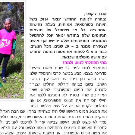
.
אנדרה קוצר
,
נבחרה לנווטת החודש ינואר
2014
בשל
היותה ספורטאית אמיתית
,
בעלת נחישות
ואמביציה
.
כל מי שיסתכל על תוצאות
הניווטים שלה בחודש ינואר יוכל להתפעל
מהזמנים המרשימים שלא יביישו אף אישה
שצעירה ממנה ב –
20
שנים
.
מכל הנשים
,
כבוד הוא לי לפתוח את מסורת נווטת החודש
עם אישה מופלאה שכזאת
.
מתי התחלתי לנווט ולמה
?
התחלתי לנווט לפני
32
שנים משום שהייתי
מדריכה בצבא קבע בכושר קרבי והמפקד שלנו
בשם גיורא כהן ביחד עם ראש ענף הכושר
הקרבי בשם צביקה דודלזק החליטו שצריך
להכניס את הניווט הספורטיבי לצבא
.
שאר
המדריכים שהיו בסדיר לא הסכימו ללמד את
חיילי הסיירות את הניווט הספורטיבי
,
אז אני
החלטתי לקחת את זה על עצמי וללמוד היטב
את הנושא
.
הניווט הראשון שלי היה כשהייתי בהריון עם הבת הגדול
התקיים במפת נס הרים
,
אחת המפות הקשות שחוויתי
,
שטח סלעי 
מאד לא פשוט לניווט ראשון
.
צביקה עזר לי להיכנס לעניינים ו
לתכניות האימונים בוינגייט
.
בהתחלה ניווטנו כמעט ורק עם תצ
"
אות
את מפות הניווט הספורטיבי
,
אני חושבת שבאותם הימים
,
הצבא היה