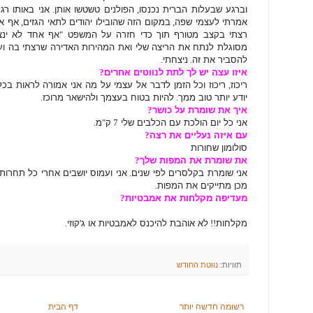
וברגע שבעלות הברית נכנסו
,
הפולנים טשטשו אותן
.
אני באותו רג
אמרתי לעצמי שפה
,
במקום הזה שהובילו יהודים לתאי הגזים
,
אף אח
רצתי בקצב מטורף תוך כדי חזרה על המשפט
"
אף אחד לא ינצ
מסוגלת לנתח את הריצה שלי ואת המהירות האדירה שרצתי בה ועש
להסביר את זה
.
ניצחתי
.
איזו עצה יש לך לתת לנווטים אחרים
?
ריכוז
,
ריכוז וכל הזמן לדבר אל עצמי על מה אני אמורה לראות בכל
יודע יותר טוב ממך
.
להיות בטוח בעצמך ולהישאר מרוכז
.
איך את שומרת על כושר
?
אני כל יום הולכת עם הכלבים שלי
7
ק
"
מ
.
עם איזה נעליים את רצה
?
סולומון שחורות
את שומרת את המפות שלך
?
אני שומרת בקלסרים לפי שנים
.
אני ועמוס יושבים אחרי כל תחרות
מכן מתייקים את המפות
.
מעדיפה מקלחות את אמבטיות
?
מקלחות
!!
לא אוהבת להיכנס לאמבטיות או ג
'
קוזי
.
תוויות:
נווטת החודש
רשומה חדשה יותר
דף הבית