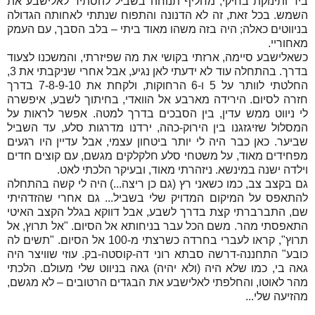
ביד ותינוקת בחיקי, מחליף תנוחה בשביל להסתיר לאלישבע את
השמש. בכל זאת, זה לא הדנונה והתפוח שנתתי לאחותה הגדולה
בניווטים כאלה; היה בזה משהו מאוד ביתי – בלב הסבך, עם העמק
מאחוריי.
כשאלישבע סיימה, ארזתי בקושי את מה שפיזרתי, והמשכנו לצעוד
בדרך. בהתחלה עוד לא ידעתי לאן נגיע, אבל אחרי שניקבתי את 3,
החלטתי לוותר על 5 ו-6 הרחוקות, ולקחת את 7-8-9-10 בדרך
חזרה לסיום. הירידה מארבע אל הוואדי, בחיתוך לשבע, איפשרה
לי ניווט ממש עדין, בין הסבכים בדרך למטה. אפשר לראות על
המסלול שזיגזגנו בין הירוק-כהה, ירדנו מדרגות סלע, עד השביל
שביער. כאן כבר היה לי יותר ביטחון עצמי, אבל עדיין היו רגעים
מפחידים מאוד, על משטחי סלע חלקלקים מגשם, עם קוצים חדים
וילדה ישנה במינשא. ניזהרתי מאוד, ובעיקר הלכתי לאט.
גם בקצב צב, כמו כשאני רץ (גם כן ריצה...) היה לי קשה בהתחלה
להתאפס על המיקום המדויק שלי בשביל... גם אחרי שהזדהיתי
שם, התברברתי קצת בדרך לשבע, אבל דווקא בגלל הקצב האיטי
התאפסתי מהר. משם הכל עבר בניחותא אל הסיום. "אל תרוץ, אל
תרוץ", קראו לעברי בחרדה כשרצתי מ-100 אל הסיום. "תשים לה
כובע" התחננה-דרשה סבתא רוני דה-קוסטה-בק. עוזי שוויצר היה
גאה בי, כמו שלא היה (ולא יהיה) גאה בניווט שלי מעולם. הלכתי
מהר לאוטו, והחלפתי לאלישבע את הבגדים הרטובים – לא מגשם,
מהזיעה שלי...