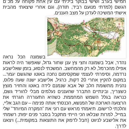
חמישי בערב ושישי בבוקר ביליתי עם עין אחת פקוחה על מכ"ם
הגשם (למדתי מנועם רביד, תודה), וגם אחרי שיצאתי מהבית
אישתי המשיכה לעדכן על מצב העננים.
בשמונה הכל נראה
נהדר, אבל בשמונה וחצי צץ ענן שחור גדול, שאפשר היה לראות
אפילו מהכרמל, לא רק מהמחשב. המשכתי לנסוע, בזמן שאלישבע
נרדמה, וסיפרתי לעצמי שמקסימום נחכה באוטו שהגשם יגמר...
במקום להקיץ אחרי 20 דקות, כרגיל, אלישבע ישנה שעה פלוס,
נהנית מתשומת הלב של אבא שנמנם לידה באוטו והחזיר מוצץ
כשצריך, ובינתיים התברר שהעננים נעלמים מבלי להוריד גשם,
כנראה בגלל השמש המחממת. כשהיא התעוררה חגרתי את
הרצועה הארוכה של המנשא, הכנסתי אותה פנימה – עם הגב אליי,
והלכתי לרישום. תיאמתי מראש עם רוני את "המקרה המיוחד" שלי
במייל, למרות שבלאו הכי הייתי מתקבל בסבר פנים יפות; רשמתי
את אלישבע לניווט (חבל לדפוק את התוצאות במקומית...) ויצאנו
לדרך.