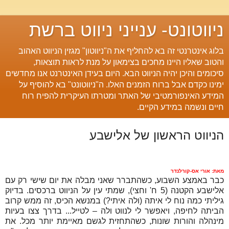
ניווטונט- ענייני ניווט ברשת
בלוג אינטרנטי זה בא להחליף את ה"ניווטון" מגזין הניווט האהוב
והטוב שאליו היינו מחכים בצימאון על מנת לראות תוצאות,
סיכומים והיכן יהיה הניווט הבא. היום בעידן האינטרנט אנו מחדשים
ימינו כקדם אבל ברוח הזמנים האלו. ה"ניווטונט" בא להוסיף על
המידע האינפורמטיבי של האתר ומטרתו העיקרית להפיח רוח
חיים ונשמה במידע הקיים.
הניווט הראשון של אלישבע
מאת: אורי אס-קורלנדר
כבר באמצע השבוע, כשהתברר שאני מבלה את יום שישי רק עם
אלישבע הקטנה (5 ח' וחצי), שמתי עין על הניווט ברכסים. בדיוק
גיליתי כמה נוח לי איתה (ולה איתי?) במנשא הכיס, זה ממש קרוב
הביתה לחיפה, ויאפשר לי לנווט ולה – לטייל... בדרך צצו בעיות
מינהלה והורות שונות, כשהתחזית לגשם מאיימת יותר מכל. את