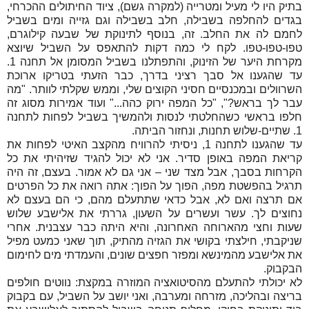
בתיק היו לי מעיל ומטרייה (למקרה גשם), ציוד החיתולים ההכרחי,
בגדים להחלפה בשבילה, חלב בשבילה וגם גזייה ומים בשביל
לחמם לה את החלב. זה, בנוסף לתינוקת של שבעה קילוגרם,
טפו-טפו-טפו. לקח לי כמה דקות להתאפס על השביל שיוצא
מקרחת היער של הזינוק, והתפתלנו בשביל המסומן אל תחנה 1.
עד שהגענו אל סבך רציני בדרך, כבר הזעתי בטריקו ארוכת
השרוולים ובמכנסיים חסיני הקוצים שלי, וממש שקלתי לוותר. "מה
עבר לך בראש?", "כל המפה ירוק כהה..." ועוד אמירות מסוג זה
חלפו בראשי כשהחלטתי לנסות ולהמשיך בשביל לפחות לתחנה
1. שתיים-שלוש תחנות, ונחזור הביתה.
עד שהגענו לתחנה 1, ניסיתי להרוויח מהקצב האיטי לפחות את
קריאת המפה באופן סדיר. אני לא יכול להגיד שזיהיתי את כל
הקרחות בסבך, אבל מצד שני – אני גם לא אמור. בעצם, זה היה
תרגיל בהפשטת מפה, הפוך על הפוך: אתה רואה את כל הפרטים
אם תרצה ואם לא, אבל כדאי שתתעלם מהם, כי הם בעצם לא
נחוצים לך. עשר ועשרים על השעון, גררתי את אלישבע שלוש
שעות וחצי מהארוחה האחרונה, והיא היתה כבר עצבנית. אחרי
שניקבתי, חילצתי בקושי את הגזיה מהתיק, תוך שאני כמעט מפיל
את אלישבע מהמינשא ומפזר חפצים שונים, והעמדתי מים לחימום
הבקבוק.
לא יכולתי להתעלם מהסיטואציה המוזרה במקצת: נווטים חולפים
בריצה ובהליכה, מזרחה ומערבה, ואני יושב על השביל, עם בקבוק