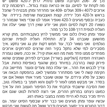
נלך על -206 הקרובה ומשם נתחיל לרוץ ל-420 ומשם יש
מה לקחת עד לסיום, גם אז כנראה ננצח בגדול... רציםכמה ק"מ
ארוכים ל407 ו-309 ועולים -409 אני מחרחר ומתן מבטיח לי שהכל
בראש ול-420 הכל ירידה. קצות האצבעות שורפות בירידה של
כעביה ובסוף מגיעים ל-420 ואופיר אומר לנו שכדי מאד שנמהר כי
נשארו 20 דקות לסיום הזמן ואני יודע שאין דרך שאני יעלה את
העליה לנופית דרך-108 כל כך מהר.
עופר ומתן כאילו כלום ואני ממשיך לרוץ בעקבותיהם .מתן קורא
מהשעון שעברנו 34 ק"מ. התחלת העליה לנופית שניהם
נעלמים ואני נשאר לבד, עוד חמש דקות זמן גג ואני נתקע .איך
מסבירים למי שלא נתקל בקיר הזה שרצים למרחקים ארוכים
מפחדים ממנו פחד מוות מה הוא אותו קיר?. אז ככה, פשוט נגמרת
האנרגיה הזמינה [הגליקוגן בשריר] ועוברים לפירוק שומנים שהוא
פירוק קשה בהרבה, במיוחד בזמן שהגוף באפיסת כוחות. אבל
צריך לכבוש את ההר... אני עולה כמה צעדים ונעצר מתיישב ונח,
הקימה קשה לי ואני מסתחרר וממשיך לאט. בהפסקה הבאה אני
נשכב על סלע ונירדם. עד שנווט שעובר מעיר אותי ושואל אם אני
בסדר. אני מבקש ממנו לעזור לי לקום והוא תומך בי במעלה .טוב,
זאת הסיבה שישבתי וכתבתי את כל הסיפור העצוב הזה על איך
כמעט ניצחנו במרתון ההרים, אני רוצה להודות לנווט שגם אם
הייתי מכיר בטח לא הייתי מזהה במצבי באותו רגע.
עכשיו עופר ומתן מגיעים ואני כבר יודע שבסוף הסיוט יגמר. גם
דרור החובש וניר יסעור מגיעים ודרור שואל מה לעשות ואני מבקש