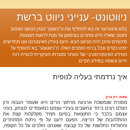
ניווטונט- ענייני ניווט ברשת
בלוג אינטרנטי זה בא להחליף את ה"ניווטון" מגזין הניווט האהוב
והטוב שאליו היינו מחכים בצימאון על מנת לראות תוצאות,
סיכומים והיכן יהיה הניווט הבא. היום בעידן האינטרנט אנו מחדשים
ימינו כקדם אבל ברוח הזמנים האלו. ה"ניווטונט" בא להוסיף על
המידע האינפורמטיבי של האתר ומטרתו העיקרית להפיח רוח
חיים ונשמה במידע הקיים.
איך נרדמתי בעליה לנופית
מאת: רון ברק
מסורת שנמשכת ארבעה מרתוני הרים היא שעופר הגבוה ורון
הצלם רצים ביחד ונחשבים בעיניי עצמם כמועמדים לנצחון, בעיני
עצמם
בלבד כי התוצאות בסיום תמיד מקלקלות קצת את
ההתלהבות של הריצה. הפעם ידענו על פי ניתוח המתחרים
והחוליות החלשות של כל קבוצה שאנחנו הולכים על כל הקופה,