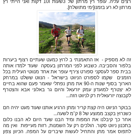
רצים עליה. עופר רץ מרתון של 3שעות ו10 דקות ואני הייתי רץ
מרתון לא רע בזמנו[ימי מתושלח].
זה לא מספיק - אז התאמנתי ב לרוץ כמעט שעתיים רצוף ביערות
בלפור והסביבה. כשבוע לפני המרתון בעסקה שעוד ילמדו אותה
בבית ספר לעסקני ספורט צירף עופר את אחד מנווטי העילית בכל
הזמנים שקמו לספורט הניווט בישראל' - הנווט ששלט במרחק
הארוך בסוף שנות ה-90 את מתן נפתלי שאמר פעם שהוא בחיים
לא יצטרף למועדון עמק יזרעאל והיום גר באלוני אבא והצטרף
לקבוצה יזרעאלית רק לניווט הזה...
בבוקר הניווט היה קצת קריר ומתן הרגיע אותנו שעוד מעט יהיה חם
כשנרוץ בקצב ממוצע של 8 ק"מ לשעה...
אחר כך קיבלנו את המפות ומיד הבנו שעד היום לא הבנו כלום
בתכנון ניווט סקור. הולכים רק על השמנות, רזות מעייפות ואין מה
לתפוס אמר מתן והתחיל לעשות שיברים על המפה. הכיוון צפון