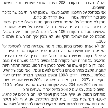
ואח"כ מערב , בנקודה 208 נעבור אחרי שעתים וחצי ונעשה
חושבים.
אני מסתכל על התכנון וחושב לעצמי שמזמן לא הייתי בכושר כל כך
טוב וצריך להיות שמח ... ויצאנו לדרך עם כולם.
מתן לא מסתכל על המפה ורצים בתוך נופית כאילו אני רץ עכשיו
לבריכה בשריד בעינים עצומות ובול נופלים על שביל אוהד זך
שלושים מטרים מנקודה 105 אבל רצים לכיוון הפוך על השביל.
ממולנו כל עם ישראל חולף ואני לא מבין איך הם השיגו אותנו ל
105...
הם לא ,אנחנו טועים בכיוון ,מתן אומר שכנראה צריך להסתכל על
המפה בניווט עושים אחורה פנה וחוזרים למקום שכבר היינו בו
לפני 5 דקות. עכשיו האתגר גדול יותר: צריך לצמצם פערים.
מדלגים על הרזות ישר לנקודה 110 ומשם ל 117 פוגשים את נועם
ונעמי ודן צ'יזיק ואשתו וזה מעלה למתן את המוטיבציות התחרותיות
לגובה. הקצב מהיר ואנחנו נעלמים לנועם ונעמי . אני מבקש להאיט
בעליות ...עכשיו יורדים ל-109 ומשם במהלך מבריק יורדים לעדי
ומקצרים ל207 . דרך ארוכה מאד עד -209.עכשיו אוספים שתי
רזות את 202 ואת 204 שלא לוקחות כמעט אנרגיה ועולים ל-210
ומשם ל-215 . מגיעים ל-208 בדיוק אחרי שעתים וחצי .
פותחים מפות, אני עייף אבל מתן ועופר לא והם הולכים על להגיע
ל-420 הנחשקת מכיוון בית לחם הגלילית, אני עייף ולא מגלה
התנגדות אמיתית למרות שאני מבקש לרשום לפרוטוכול שגם אם